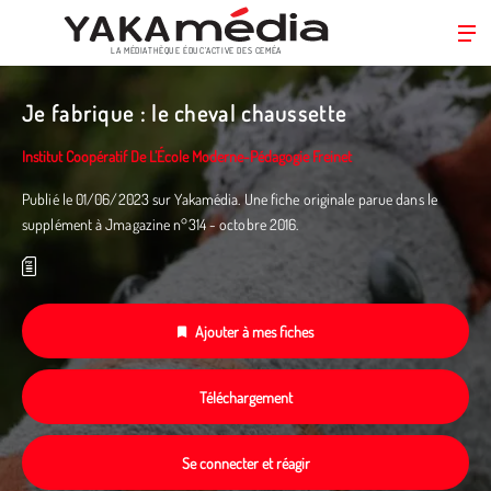
LA MÉDIATHÈQUE ÉDUC’ACTIVE DES CEMÉA
Aller
au
Je fabrique : le cheval chaussette
contenu
principal
Institut Coopératif De L’École Moderne-Pédagogie Freinet
Publié le 01/06/2023 sur Yakamédia. Une fiche originale parue dans le
supplément à Jmagazine n°314 - octobre 2016.
Ajouter à mes fiches
Téléchargement
Se connecter et réagir