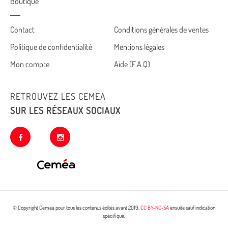
Boutique
Cemea
Contact
Conditions générales de ventes
Politique de confidentialité
Mentions légales
footer
Mon compte
Aide (F.A.Q)
RETROUVEZ LES CEMEA
SUR LES RÉSEAUX SOCIAUX
facebook
instagram
© Copyright Cemea pour tous les contenus édités avant 2019.
CC BY-NC-SA
ensuite sauf indication
spécifique.