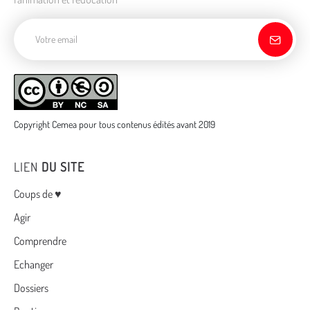
Adresse de courriel
Copyright Cemea pour tous contenus édités avant 2019
LIEN
DU SITE
Menu
Coups de ♥
Agir
Comprendre
Echanger
Dossiers