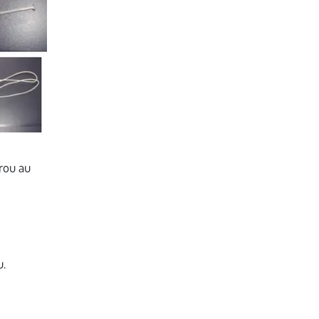
rou au
u.