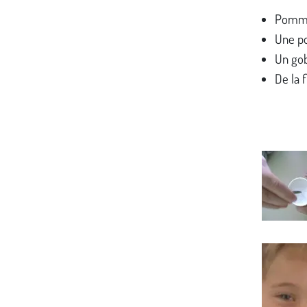
Pomme
Une p
Un gob
De la f