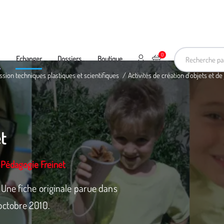
Recherche pa
0
Mon compte
Ajouter au panier
e
Echanger
Dossiers
Boutique
ssion techniques plastiques et scientifiques
Activités de création d'objets et de
et
-Pédagogie Freinet
Une fiche originale parue dans
octobre 2010.