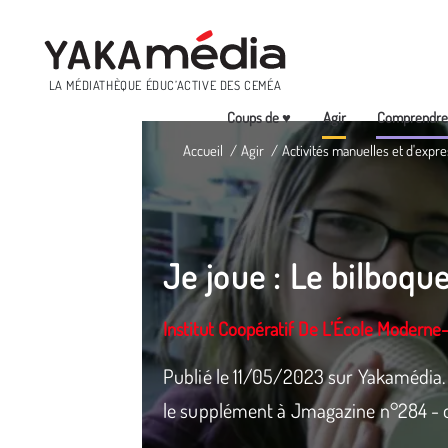
Menu
LA MÉDIATHÈQUE ÉDUC’ACTIVE DES CEMÉA
Coups de ♥
Agir
Comprendr
Aller
Accueil
Agir
Activités manuelles et d'expre
au
contenu
principal
Je joue : Le bilboqu
Institut Coopératif De L’École Moderne
Publié le 11/05/2023 sur Yakamédia. 
le supplément à Jmagazine n°284 - 