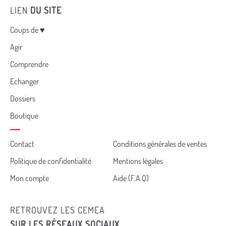
LIEN
DU SITE
Menu
Coups de ♥
Agir
Comprendre
Echanger
Dossiers
Boutique
Cemea
Contact
Conditions générales de ventes
Politique de confidentialité
Mentions légales
footer
Mon compte
Aide (F.A.Q)
RETROUVEZ LES CEMEA
SUR LES RÉSEAUX SOCIAUX