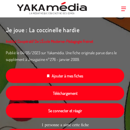
LA MÉDIATHÈQUE ÉDUC’ACTIVE DES CEMÉA
Aller
au
Je joue : La coccinelle hardie
contenu
principal
Institut Coopératif De L’École Moderne-Pédagogie Freinet
Publié le 04/05/2023 sur Yakamédia. Une fiche originale parue dans le
supplément à Jmagazine n°276 - janvier 2009.
Ajouter à mes fiches
Téléchargement
Se connecter et réagir
1 personne a aimé cette fiche