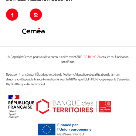
facebook
instagram
© Copyright Cemea pour tous les contenus édités avant 2019.
CC BY-NC-SA
ensuite sauf indication
spécifique.
Opération financée par l’État dans le cadre de l’Action « Adaptation et qualification de la main
d’œuvre », « Dispositifs France Formation Innovante NUMérique (DEFFINUM) », opéré par la Caisse des
Dépôts (Banque des Territoires)