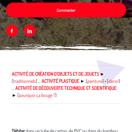
Commenter
Facebook
Linkedin
Média secondaire
ACTIVITÉ DE CRÉATION D'OBJETS ET DE JOUETS
►
[
traditionnels
]
…
ACTIVITÉ PLASTIQUE
► [
peinture
] • [
décor
]
…
ACTIVITÉ DE DÉCOUVERTE TECHNIQUE ET SCIENTIFIQUE
► [
pourquoi ça bouge ?
]
Débiter
dans un tube de carton, de PVC ou dans du bambou,