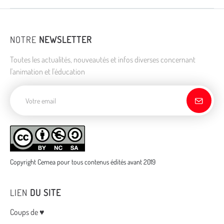
NOTRE
NEWSLETTER
Toutes les actualités, nouveautés et infos diverses concernant
l'animation et l'éducation
Adresse de courriel
Copyright Cemea pour tous contenus édités avant 2019
LIEN
DU SITE
Menu
Coups de ♥