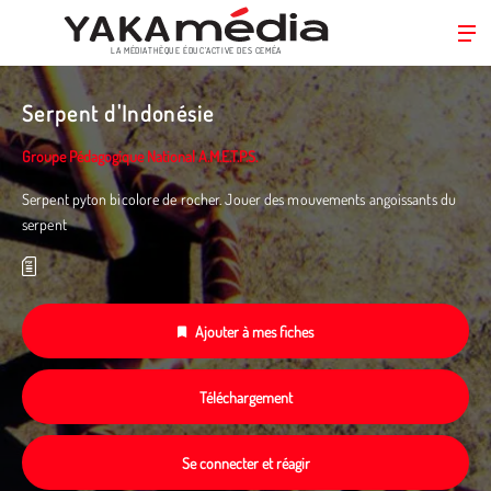
LA MÉDIATHÈQUE ÉDUC’ACTIVE DES CEMÉA
Aller
au
Serpent d'Indonésie
contenu
principal
Groupe Pédagogique National A.M.E.T.P.S.
Serpent pyton bicolore de rocher. Jouer des mouvements angoissants du
serpent
Ajouter à mes fiches
Téléchargement
Se connecter et réagir