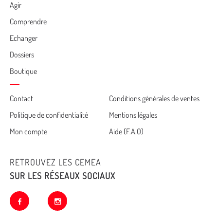
Agir
Comprendre
Echanger
Dossiers
Boutique
Cemea
Contact
Conditions générales de ventes
Politique de confidentialité
Mentions légales
footer
Mon compte
Aide (F.A.Q)
RETROUVEZ LES CEMEA
SUR LES RÉSEAUX SOCIAUX
facebook
instagram