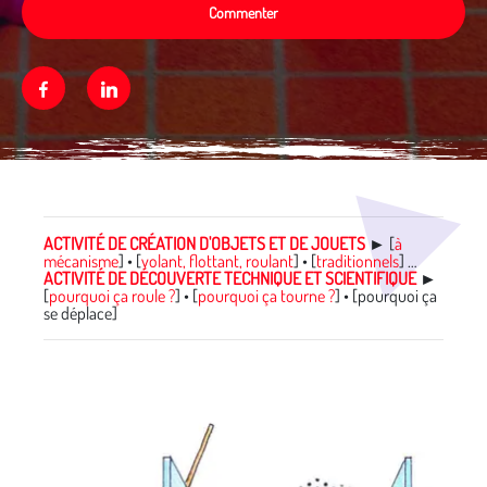
Commenter
Facebook
Linkedin
Média secondaire
ACTIVITÉ DE CRÉATION D'OBJETS ET DE JOUETS
►
[
à
mécanisme
] • [
volant, flottant, roulant
] • [
traditionnels
] …
ACTIVITÉ DE DÉCOUVERTE TECHNIQUE ET SCIENTIFIQUE
►
[
pourquoi ça roule ?
] • [
pourquoi ça tourne ?
] • [pourquoi ça
se déplace]