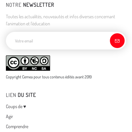
NOTRE
NEWSLETTER
Toutes les actualités, nouveautés et infos diverses concernant
l'animation et l'éducation
Adresse de courriel
Copyright Cemea pour tous contenus édités avant 2019
LIEN
DU SITE
Menu
Coups de ♥
Agir
Comprendre