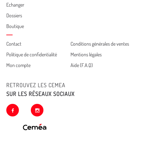
Echanger
Dossiers
Boutique
Cemea
Contact
Conditions générales de ventes
Politique de confidentialité
Mentions légales
footer
Mon compte
Aide (F.A.Q)
RETROUVEZ LES CEMEA
SUR LES RÉSEAUX SOCIAUX
facebook
instagram