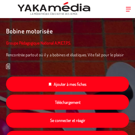
LA MÉDIATHÈQUE ÉDUC’ACTIVE DES CEMÉA
Aller
au
Bobine motorisée
contenu
principal
Groupe Pédagogique National A.M.E.T.P.S.
Rencontrée partout où il y a bobines et élastiques. Vite fait pour le plaisir
Ajouter à mes fiches
Téléchargement
Se connecter et réagir