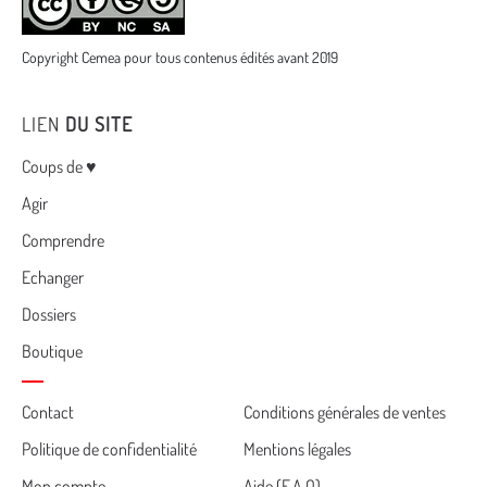
Copyright Cemea pour tous contenus édités avant 2019
LIEN
DU SITE
Menu
Coups de ♥
Agir
Comprendre
Echanger
Dossiers
Boutique
Cemea
Contact
Conditions générales de ventes
Politique de confidentialité
Mentions légales
footer
Mon compte
Aide (F.A.Q)