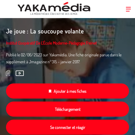
LA MÉDIATHÈQUE ÉDUC’ACTIVE DES CEMÉA
Aller
au
Je joue : La soucoupe volante
contenu
principal
Institut Coopératif De L’École Moderne-Pédagogie Freinet
Publié le 02/06/2023 sur Yakamédia. Une fiche originale parue dans le
supplément à Jmagazine n°315 - janvier 2017.
Ajouter à mes fiches
Téléchargement
Se connecter et réagir