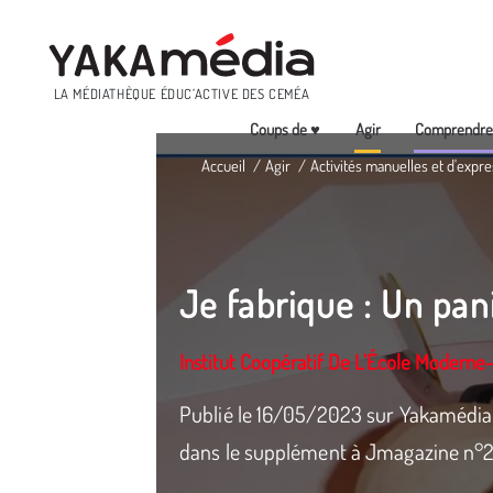
Menu
LA MÉDIATHÈQUE ÉDUC’ACTIVE DES CEMÉA
Coups de ♥
Agir
Comprendr
Aller
Accueil
Agir
Activités manuelles et d'expre
au
contenu
principal
Je fabrique : Un pan
Institut Coopératif De L’École Moderne
Publié le 16/05/2023 sur Yakamédia.
dans le supplément à Jmagazine n°29