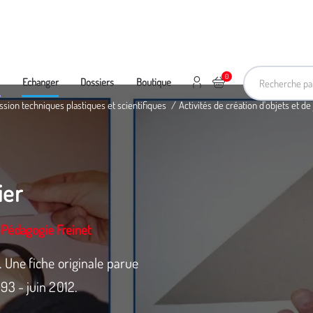
Recherche pa
0
Mon compte
Ajouter au panier
e
Echanger
Dossiers
Boutique
ssion techniques plastiques et scientifiques
Activités de création d'objets et de
ier
-Pédagogie Freinet
 Une fiche originale parue
3 - juin 2012.