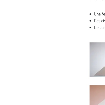
Une fe
Des ci
De la c