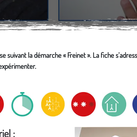
sse suivant la démarche « Freinet ». La fiche s’adres
'expérimenter.
iel :