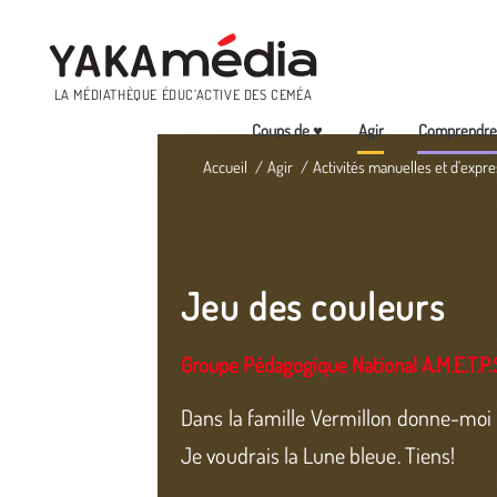
Menu
LA MÉDIATHÈQUE ÉDUC’ACTIVE DES CEMÉA
Coups de ♥
Agir
Comprendr
Aller
Accueil
Agir
Activités manuelles et d'expre
au
contenu
principal
Jeu des couleurs
Groupe Pédagogique National A.M.E.T.P.
Dans la famille Vermillon donne-moi le
Je voudrais la Lune bleue. Tiens!