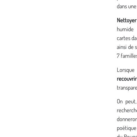
dans une
Nettoyer
humide 
cartes da
ainsi de 
7 famille
Lorsque
recouvrir
transpare
On peut,
recher
donnero
poétique
du Rouge 