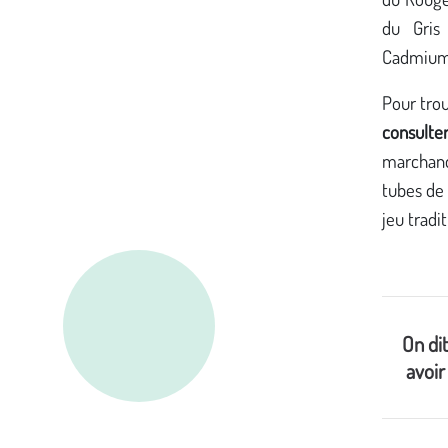
du Gris
Cadmium
Pour trou
consulte
marchand
tubes de
jeu tradi
On dit
avoi