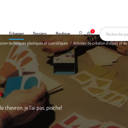
Recherche pa
0
Mon compte
Ajouter au panier
e
Echanger
Dossiers
Boutique
ssion techniques plastiques et scientifiques
Activités de création d'objets et de
S.
 chevron, je l’ai pas, pioche!