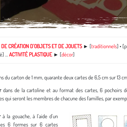
É DE CRÉATION D'OBJETS ET DE JOUETS
► [
traditionnels
] • [
é] …
ACTIVITÉ PLASTIQUE
► [
décor
]
s du carton de 1 mm, quarante deux cartes de 6,5 cm sur 13 cm
r
dans de la cartoline et au format des cartes, 6 pochoirs 
es qui seront les membres de chacune des familles, par exempl
r
à la gouache, à l'aide d'un
les 6 formes sur 6 cartes