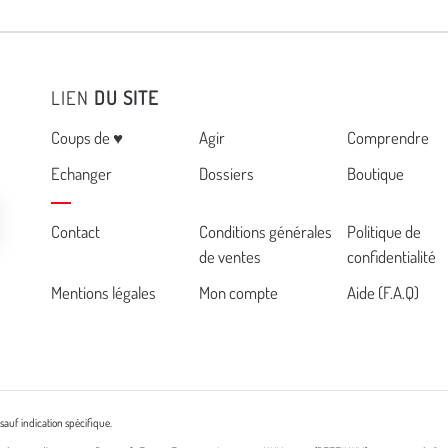
LIEN
DU SITE
Menu
Coups de ♥
Agir
Comprendre
Echanger
Dossiers
Boutique
Cemea
Contact
Conditions générales
Politique de
de ventes
confidentialité
footer
Mentions légales
Mon compte
Aide (F.A.Q)
sauf indication spécifique.