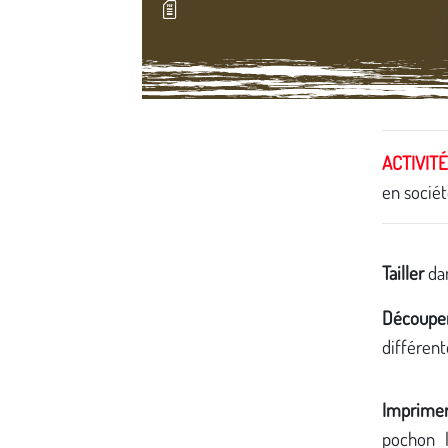
Média secondaire
ACTIVIT
en sociét
Tailler
dan
Découpe
différent
Imprime
pochon 