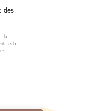
t des
er la
enfants la
ire