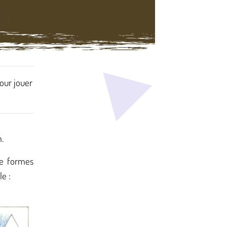
pour jouer
.
de formes
e :