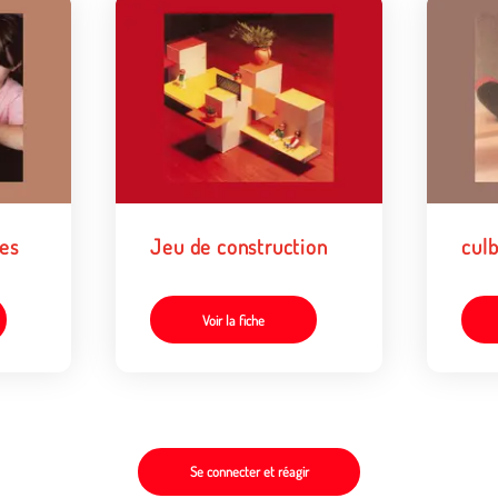
es
Jeu de construction
cul
Voir la fiche
Se connecter et réagir