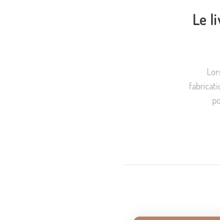
Le l
Lors
fabricati
po