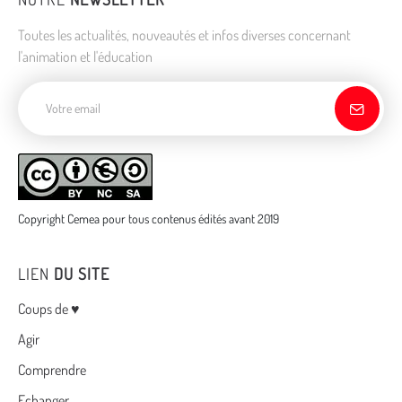
Toutes les actualités, nouveautés et infos diverses concernant
l'animation et l'éducation
Adresse de courriel
Copyright Cemea pour tous contenus édités avant 2019
LIEN
DU SITE
Menu
Coups de ♥
Agir
Comprendre
Echanger