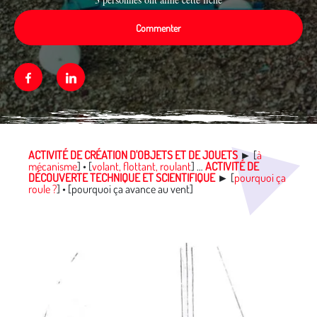
Commenter
Facebook
Linkedin
Média secondaire
ACTIVITÉ DE CRÉATION D'OBJETS ET DE JOUETS
►
[
à
mécanisme
] • [
volant, flottant, roulant
] …
ACTIVITÉ DE
DÉCOUVERTE TECHNIQUE ET SCIENTIFIQUE
►
[
pourquoi ça
roule ?
] • [pourquoi ça avance au vent]