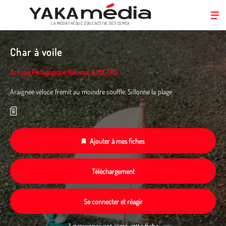
LA MÉDIATHÈQUE ÉDUC’ACTIVE DES CEMÉA
Aller
au
Char à voile
contenu
principal
Groupe Pédagogique National A.M.E.T.P.S.
Araignée véloce frémit au moindre souffle. Sillonne la plage
Ajouter à mes fiches
Téléchargement
Se connecter et réagir
3 personnes ont aimé cette fiche