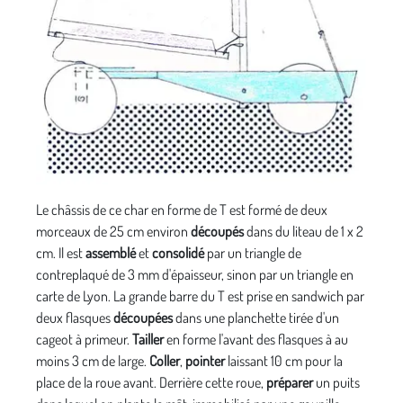
Le châssis de ce char en forme de T est formé de deux
morceaux de 25 cm environ
découpés
dans du liteau de 1 x 2
cm. Il est
assemblé
et
consolidé
par un triangle de
contreplaqué de 3 mm d'épaisseur, sinon par un triangle en
carte de Lyon. La grande barre du T est prise en sandwich par
deux flasques
découpées
dans une planchette tirée d'un
cageot à primeur.
Tailler
en forme l'avant des flasques à au
moins 3 cm de large.
Coller
,
pointer
laissant 10 cm pour la
place de la roue avant. Derrière cette roue,
préparer
un puits