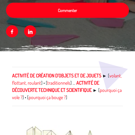
Commenter
Facebook
Linkedin
Média secondaire
ACTIVITÉ DE CRÉATION D'OBJETS ET DE JOUETS
►
[
volant,
flottant, roulant
] • [
traditionnels
] …
ACTIVITÉ DE
DÉCOUVERTE TECHNIQUE ET SCIENTIFIQUE
►
[
pourquoi ça
vole ?
]
• [
pourquoi ça bouge ?
]