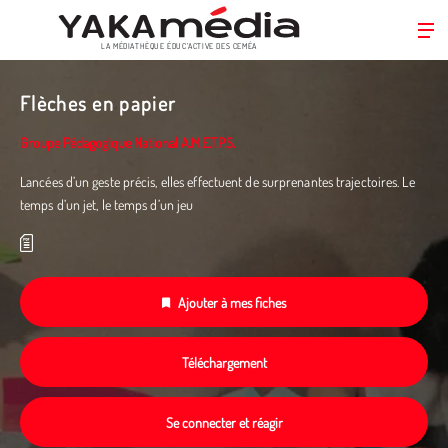
LA MÉDIATHÈQUE ÉDUC’ACTIVE DES CEMÉA
Aller
au
Flèches en papier
contenu
principal
Groupe Pédagogique National A.M.E.T.P.S.
Lancées d’un geste précis, elles effectuent de surprenantes trajectoires. Le
temps d’un jet, le temps d’un jeu
Ajouter à mes fiches
Téléchargement
Se connecter et réagir