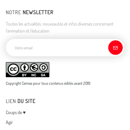
NOTRE
NEWSLETTER
Toutes les actualités, nouveautés et infos diverses concernant
l'animation et l'éducation
Adresse de courriel
Copyright Cemea pour tous contenus édités avant 2019
LIEN
DU SITE
Menu
Coups de ♥
Agir