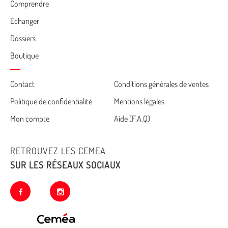
Comprendre
Echanger
Dossiers
Boutique
Cemea
Contact
Conditions générales de ventes
Politique de confidentialité
Mentions légales
footer
Mon compte
Aide (F.A.Q)
RETROUVEZ LES CEMEA
SUR LES RÉSEAUX SOCIAUX
facebook
instagram