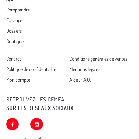
Comprendre
Echanger
Dossiers
Boutique
Cemea
Contact
Conditions générales de ventes
Politique de confidentialité
Mentions légales
footer
Mon compte
Aide (F.A.Q)
RETROUVEZ LES CEMEA
SUR LES RÉSEAUX SOCIAUX
facebook
instagram