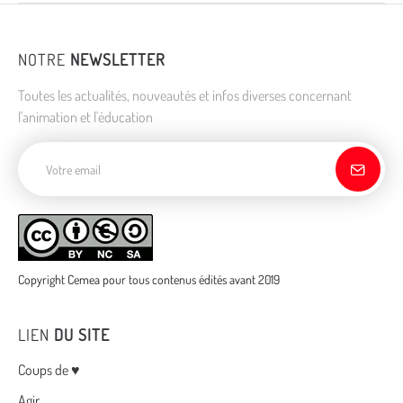
NOTRE
NEWSLETTER
Toutes les actualités, nouveautés et infos diverses concernant
l'animation et l'éducation
Adresse de courriel
Copyright Cemea pour tous contenus édités avant 2019
LIEN
DU SITE
Menu
Coups de ♥
Agir