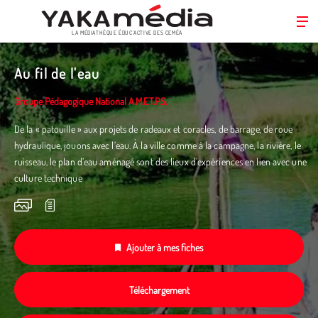
LA MÉDIATHÈQUE ÉDUC’ACTIVE DES CEMÉA
Aller
au
Au fil de l'eau
contenu
principal
Groupe Pédagogique National A.M.E.T.P.S.
De la « patouille » aux projets de radeaux et coracles, de barrage, de roue
hydraulique, jouons avec l’eau. À la ville comme à la campagne, la rivière, le
ruisseau, le plan d’eau aménagé sont des lieux d'expériences en lien avec une
culture technique
Ajouter à mes fiches
Téléchargement