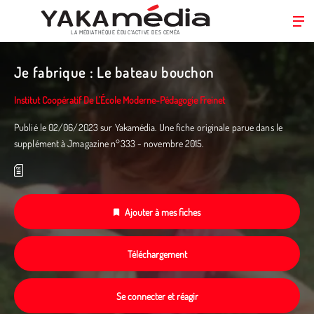
LA MÉDIATHÈQUE ÉDUC’ACTIVE DES CEMÉA
Aller
au
Je fabrique : Le bateau bouchon
contenu
principal
Institut Coopératif De L’École Moderne-Pédagogie Freinet
Publié le 02/06/2023 sur Yakamédia. Une fiche originale parue dans le
supplément à Jmagazine n°333 - novembre 2015.
Ajouter à mes fiches
Téléchargement
Se connecter et réagir