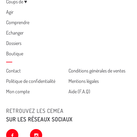
Menu
Coups de ♥
Agir
Comprendre
Echanger
Dossiers
Boutique
Cemea
Contact
Conditions générales de ventes
Politique de confidentialité
Mentions légales
footer
Mon compte
Aide (F.A.Q)
RETROUVEZ LES CEMEA
SUR LES RÉSEAUX SOCIAUX
facebook
instagram