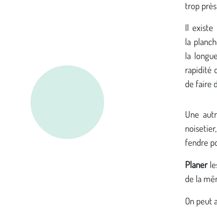
trop près
Il exist
la planch
la longu
rapidité 
de faire 
Une autr
noisetier
fendre po
Planer
le
de la mê
On peut a