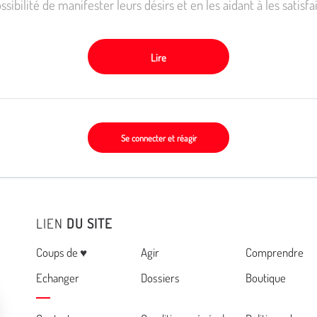
ssibilité de manifester leurs désirs et en les aidant à les satisfa
Lire
Se connecter et réagir
LIEN
DU SITE
Menu
Coups de ♥
Agir
Comprendre
Echanger
Dossiers
Boutique