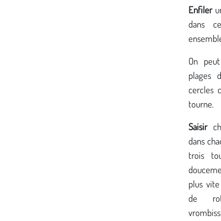
Enfiler
un
dans c
ensemble
On peu
plages 
cercles 
tourne.
Saisir
cha
dans chaq
trois to
doucement
plus vite
de ro
vrombiss