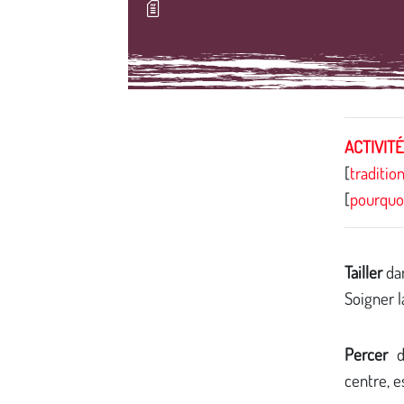
Média secondaire
ACTIVIT
[
traditio
[
pourquo
Tailler
dan
Soigner l
Percer
de
centre, e