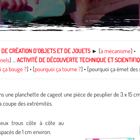
É DE CRÉATION D'OBJETS ET DE JOUETS
► [
à mécanisme
] •
nnels
] …
ACTIVITÉ DE DÉCOUVERTE TECHNIQUE ET SCIENTIFI
i ça bouge ?
] • [
pourquoi ça tourne ?
] • [pourquoi ça émet des 
s une planchette de cageot une pièce de peuplier de 3 x 15 cm
a coupe des extrémités.
ux trous côte à côte au
spacés de 1 cm environ.