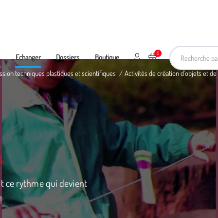
Recherche pa
0
Mon compte
Ajouter au panier
e
Echanger
Dossiers
Boutique
ssion techniques plastiques et scientifiques
Activités de création d'objets et de
S.
t ce rythme qui devient
!