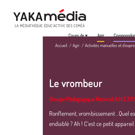
Menu
LA MÉDIATHÈQUE ÉDUC’ACTIVE DES CEMÉA
Coups de ♥
Agir
Comprendr
Aller
Accueil
Agir
Activités manuelles et d'expre
au
contenu
principal
Le vrombeur
Groupe Pédagogique National A.M.E.T.P.
Ronflement, vrombissement . Quel es
endiablé ? Ah ! C’est ce petit appareil 