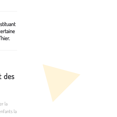
stituant
certaine
hier.
t des
er la
enfants la