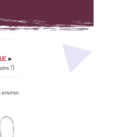
QUE
►
sons ?]
 environ.