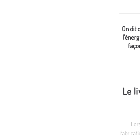
On dit 
l'énerg
faço
Le l
Lors
fabricati