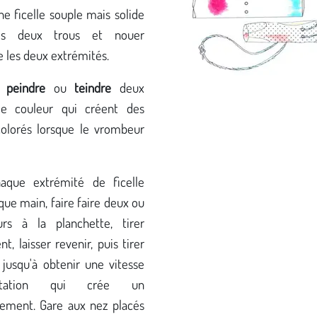
e ficelle souple mais solide
es deux trous et nouer
 les deux extrémités.
t
peindre
ou
teindre
deux
de couleur qui créent des
colorés lorsque le vrombeur
que extrémité de ficelle
ue main, faire faire deux ou
urs à la planchette, tirer
, laisser revenir, puis tirer
 jusqu'à obtenir une vitesse
tation qui crée un
ement. Gare aux nez placés