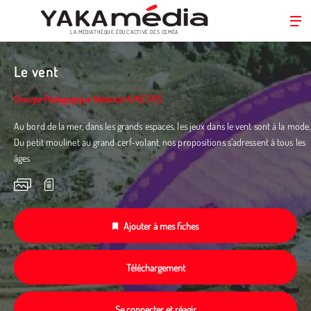
LA MÉDIATHÈQUE ÉDUC’ACTIVE DES CEMÉA
Aller
au
Le vent
contenu
principal
Groupe Pédagogique National A.M.E.T.P.S.
Au bord de la mer, dans les grands espaces, les jeux dans le vent sont à la mode.
Du petit moulinet au grand cerf-volant, nos propositions s’adressent à tous les
âges
Ajouter à mes fiches
Téléchargement
Se connecter et réagir