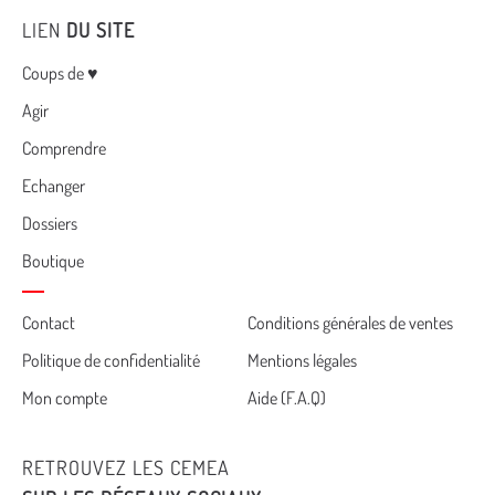
LIEN
DU SITE
Menu
Coups de ♥
Agir
Comprendre
Echanger
Dossiers
Boutique
Cemea
Contact
Conditions générales de ventes
Politique de confidentialité
Mentions légales
footer
Mon compte
Aide (F.A.Q)
RETROUVEZ LES CEMEA