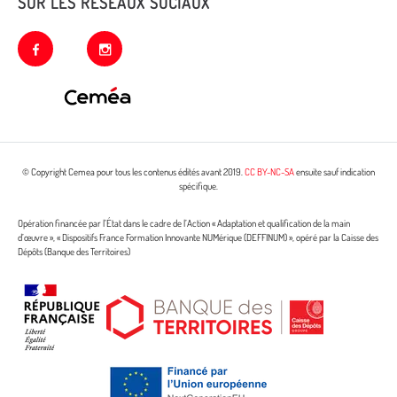
SUR LES RÉSEAUX SOCIAUX
facebook
instagram
© Copyright Cemea pour tous les contenus édités avant 2019.
CC BY-NC-SA
ensuite sauf indication
spécifique.
Opération financée par l’État dans le cadre de l’Action « Adaptation et qualification de la main
d’œuvre », « Dispositifs France Formation Innovante NUMérique (DEFFINUM) », opéré par la Caisse des
Dépôts (Banque des Territoires)