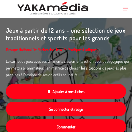
LA MÉDIATHÈQUE ÉDUC’ACTIVE DES CEMÉA
Aller
au
Jeux à partir de 12 ans - une sélection de jeux
contenu
traditionnels et sportifs pour les grands
principal
Groupe National De Recherche Jeux Et Pratiques Ludiques
Le carnet de jeux avec ses différents classements est un outil pédagogique qui
permettra à l’animateur, l’animatrice de choisir les situations de jeux les plus
propices à l’atteinte de ses objectifs éducatifs.
Ajouter à mes fiches
Se connecter et réagir
Commenter