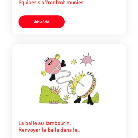
équipes s’affrontent munies
de leurs crosses-épuisettes
Voir la fiche
La balle au tambourin,
Renvoyer la balle dans le
camp d’en face avec son