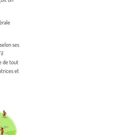
érale
 selon ses
il
e de tout
otrices et