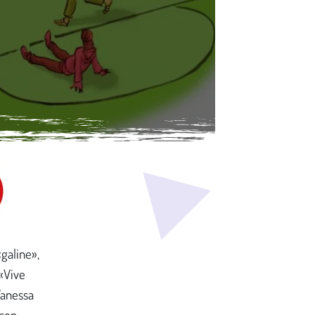
«galine»,
 «Vive
Vanessa
 son