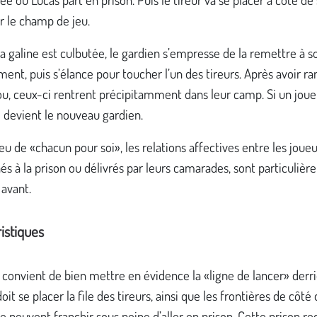
ur le champ de jeu.
a galine est culbutée, le gardien s’empresse de la remettre à s
nt, puis s’élance pour toucher l’un des tireurs. Après avoir r
lou, ceux-ci rentrent précipitamment dans leur camp. Si un joue
il devient le nouveau gardien.
eu de «chacun pour soi», les relations affectives entre les joueu
 à la prison ou délivrés par leurs camarades, sont particuliè
avant.
istiques
l convient de bien mettre en évidence la «ligne de lancer» derr
oit se placer la file des tireurs, ainsi que les frontières de côté
e peuvent franchir sous peine d’aller en prison. Cette prison re