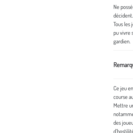
Ne posséd
décident.
Tous les 
pu vivre 
gardien.
Remarqu
Ce jeu e
course au
Mettre un
notammen
des joueu
d’hostili