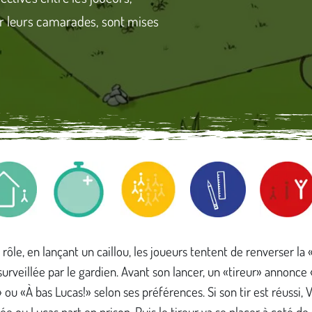
r leurs camarades, sont mises
 rôle, en lançant un caillou, les joueurs tentent de renverser la 
urveillée par le gardien. Avant son lancer, un «tireur» annonce
 ou «À bas Lucas!» selon ses préférences. Si son tir est réussi, 
rée ou Lucas part en prison. Puis le tireur va se placer à coté de