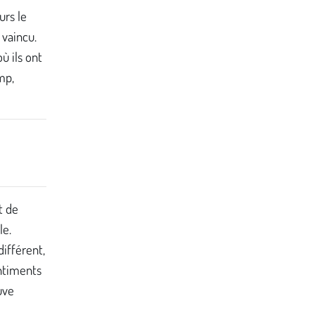
urs le
 vaincu.
ù ils ont
mp,
t de
le.
ifférent,
ntiments
uve