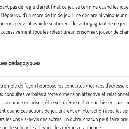
ant pas de règle d’arrêt final, ce jeu se termine quand les joue
 Dépourvu d’un score de fin de jeu, il ne déclare ni vainqueur ni
joueurs peuvent avoir le sentiment de sortir gagnant de ce jeu o
successivement tous les rôles : tireur, prisonnier, joueur de cha
es pédagogiques
ntremêle de façon heureuse les conduites motrices d’adresse e
x conduites verbales à forte dimension affective et relationnel
 camarade en prison, être soi-même délivré ne laissent pas ind
t quand ces actions de jeu entrent en interaction avec les se
rs les uns vis-à-vis des autres. En outre, chacun peut faire pre
té ou de solidarité à l’égard des mêmes pratiquants.