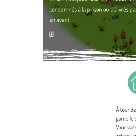
condamnés à la prison ou délivrés pa
en avant
Média secondaire
À tour de
gamelle s
Vanessa!»
est déliv