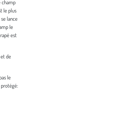
 le champ
t le plus
 se lance
camp le
trapé est
 et de
pas le
t protégé: