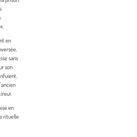
s
n
».
ent en
nversée,
esse sans
ur son
nfuient.
l'ancien
ireur.
mise en
 rituelle