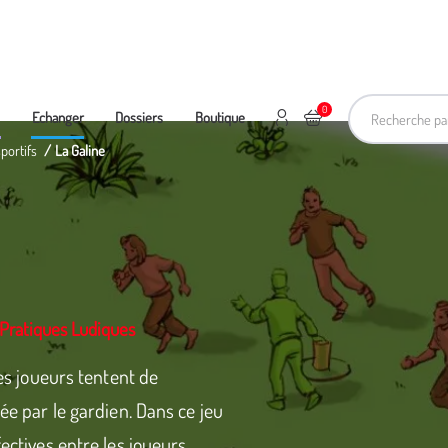
Recherche pa
0
Mon compte
Ajouter au panier
e
Echanger
Dossiers
Boutique
sportifs
La Galine
Pratiques Ludiques
les joueurs tentent de
lée par le gardien. Dans ce jeu
ectives entre les joueurs,