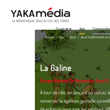
Menu
LA MÉDIATHÈQUE ÉDUC’ACTIVE DES CEMÉA
Coups de ♥
Agir
Comprendr
Aller
Accueil
Agir
Jeux
Jeux traditionnels et 
au
contenu
principal
La Galine
Groupe National De Recherche Jeux Et 
À tour de rôle, en lançant un caillou, 
renverser la «galine», gamelle surveil
de «chacun pour soi», les relations aff