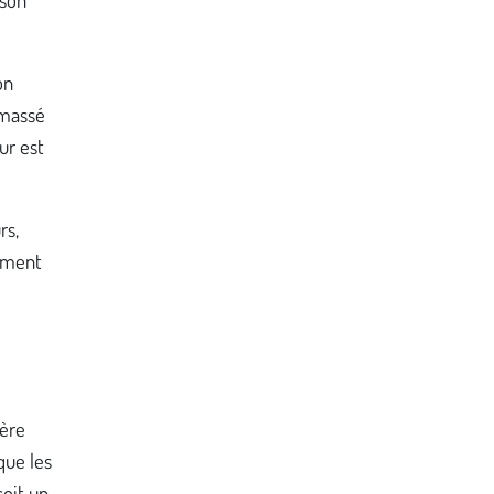
on
amassé
ur est
rs,
rement
ière
 que les
çoit un