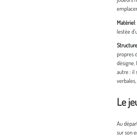
emplacem
Matériel
:
lestée d’
Structur
propres d
désigne. 
autre : i
verbales
Le j
Au départ
sur son 