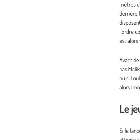
mètres de
derrière 
disposent
l’ordre c
est alors 
Avant de 
bas Malik
ou s’il o
alors imm
Le je
Si le lan
attente à