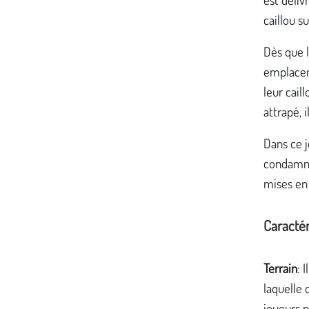
caillou s
Dès que l
emplaceme
leur cail
attrapé, 
Dans ce j
condamnés
mises en 
Caractér
Terrain
:
I
laquelle d
joueurs n