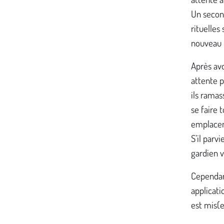
Un secon
rituelles
nouveau p
Après avo
attente p
ils ramas
se faire 
emplaceme
S’il parv
gardien v
Cependant
applicati
est mis(e