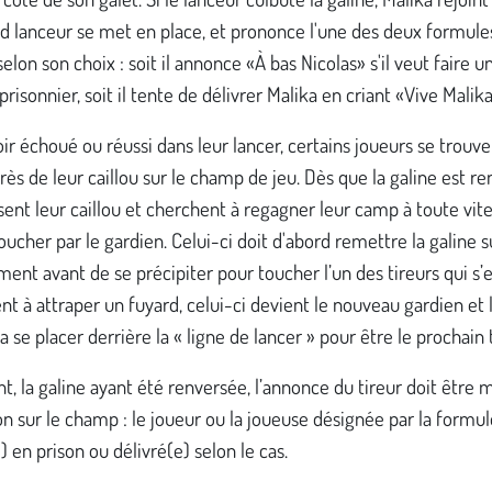
d lanceur se met en place, et prononce l'une des deux formule
 selon son choix : soit il annonce «À bas Nicolas» s'il veut faire u
risonnier, soit il tente de délivrer Malika en criant «Vive Malika
ir échoué ou réussi dans leur lancer, certains joueurs se trouv
rès de leur caillou sur le champ de jeu. Dès que la galine est re
sent leur caillou et cherchent à regagner leur camp à toute vit
toucher par le gardien. Celui-ci doit d'abord remettre la galine s
nt avant de se précipiter pour toucher l’un des tireurs qui s’e
ient à attraper un fuyard, celui-ci devient le nouveau gardien et 
a se placer derrière la « ligne de lancer » pour être le prochain t
, la galine ayant été renversée, l’annonce du tireur doit être 
on sur le champ : le joueur ou la joueuse désignée par la formule
) en prison ou délivré(e) selon le cas.