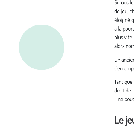
Si tous l
de jeu, c
éloigné q
à la pour
plus vite
alors no
Un ancien
s’en emp
Tant que 
droit de 
il ne peu
Le je