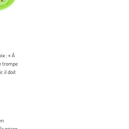
ix : « À
se trompe
, il doit
en
la prison.