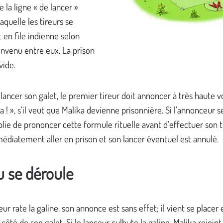
 la ligne « de lancer »
laquelle les tireurs se
 en file indienne selon
onvenu entre eux. La prison
vide.
lancer son galet, le premier tireur doit annoncer à très haute vo
a ! », s’il veut que Malika devienne prisonnière. Si l’annonceur 
ublie de prononcer cette formule rituelle avant d’effectuer son tir
édiatement aller en prison et son lancer éventuel est annulé.
u se déroule
ceur rate la galine, son annonce est sans effet; il vient se placer 
 côté de son galet. Si le lanceur culbute la galine, Malika rejoint 