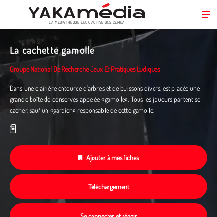
LA MÉDIATHÈQUE ÉDUC’ACTIVE DES CEMÉA
Aller
au
La cachette gamolle
contenu
principal
Groupe National De Recherche Jeux Et Pratiques Ludiques
Dans une clairière entourée d'arbres et de buissons divers, est placée une
grande boîte de conserves appelée «gamolle». Tous les joueurs partent se
cacher, sauf un «gardien» responsable de cette gamolle.
Ajouter à mes fiches
Téléchargement
Se connecter et réagir