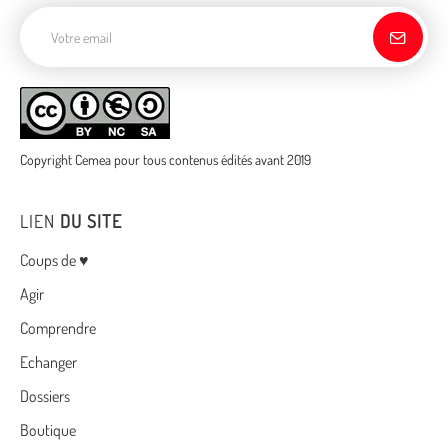
Adresse de courriel
Copyright Cemea pour tous contenus édités avant 2019
LIEN
DU SITE
Menu
Coups de ♥
Agir
Comprendre
Echanger
Dossiers
Boutique