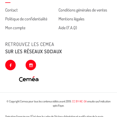
Cemea
Contact
Conditions générales de ventes
Politique de confidentialité
Mentions légales
footer
Mon compte
Aide (F.A.Q)
RETROUVEZ LES CEMEA
SUR LES RÉSEAUX SOCIAUX
facebook
instagram
© Copyright Cemea pour tous les contenus édités avant 2019.
CC BY-NC-SA
ensuite sauf indication
spécifique.
Opération financée par l’État dans le cadre de l’Action « Adaptation et qualification de la main