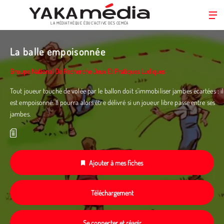
LA MÉDIATHÈQUE ÉDUC’ACTIVE DES CEMÉA
Aller
au
La balle empoisonnée
contenu
principal
Groupe National De Recherche Jeux Et Pratiques Ludiques
Tout joueur touché de volée par le ballon doit s'immobiliser jambes écartées : il
est empoisonné. Il pourra alors être délivré si un joueur libre passe entre ses
jambes.
Ajouter à mes fiches
Téléchargement
Se connecter et réagir