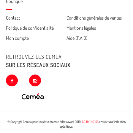
Boutique
Cemea
Contact
Conditions générales de ventes
Politique de confidentialité
Mentions légales
footer
Mon compte
Aide (F.A.Q)
RETROUVEZ LES CEMEA
SUR LES RÉSEAUX SOCIAUX
facebook
instagram
© Copyright Cemea pour tous les contenus édités avant 2019.
CC BY-NC-SA
ensuite sauf indication
spécifique.