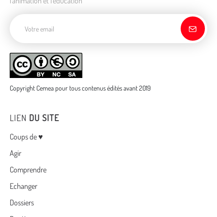
l'animation et l'éducation
Adresse de courriel
Copyright Cemea pour tous contenus édités avant 2019
LIEN
DU SITE
Menu
Coups de ♥
Agir
Comprendre
Echanger
Dossiers