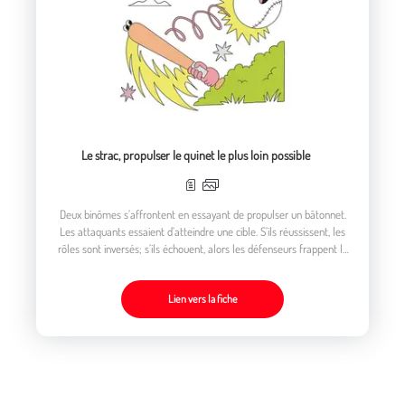
Le strac, propulser le quinet le plus loin possible
Deux binômes s’affrontent en essayant de propulser un bâtonnet.
Les attaquants essaient d’atteindre une cible. S’ils réussissent, les
rôles sont inversés; s’ils échouent, alors les défenseurs frappent le
quinet en le projetant loin de la cible.
Lien vers la fiche