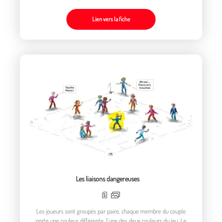
voleurs, et ils tentent de les arrêter
Lien vers la fiche
Les liaisons dangereuses
Les joueurs sont groupés par paire, chaque membre du couple
porte une couleur différente, l’une des deux couleurs du jeu. Le