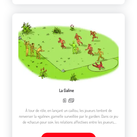
La Galine
À tour de rôle, en lançant un caillou, les joueurs tentent de
renverser la «galine», gamelle surveillée par le gardien. Dans ce jeu
de «chacun pour soi», les relations affectives entre les joueurs,
condamnés à la prison ou délivrés par leurs camarades, sont mises
en avant