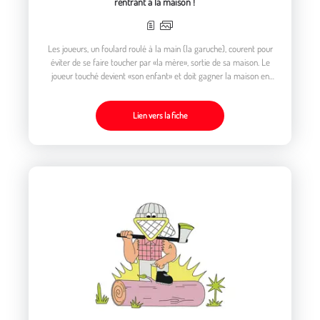
rentrant à la maison !
Les joueurs, un foulard roulé à la main (la garuche), courent pour
éviter de se faire toucher par «la mère», sortie de sa maison. Le
joueur touché devient «son enfant» et doit gagner la maison en
évitant les coups de garuche de ses anciens camarades.
Lien vers la fiche