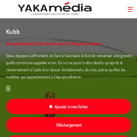
LA MÉDIATHÈQUE ÉDUC’ACTIVE DES CEMÉA
Aller
au
Kubb
contenu
principal
Groupe National De Recherche Jeux Et Pratiques Ludiques
Deux équipes s’affrontent en face à face dans le but de renverser une grande
quille commune appelée «roi». Ce roi ne pourra être abattu qu’après le
renversement à l’aide d’un lancer de bâtonnets, de cinq autres quilles, les
«valets», qui appartiennent à l’équipe adverse
Ajouter à mes fiches
Téléchargement