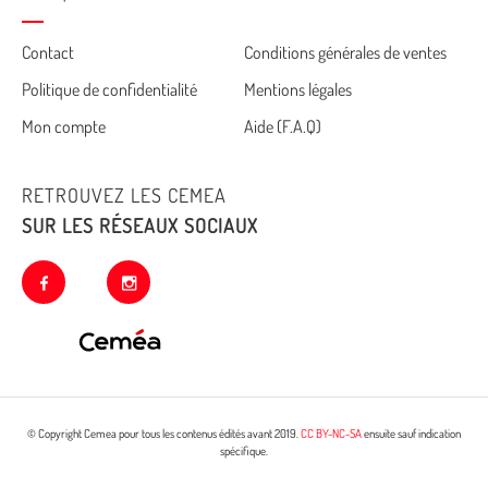
Cemea
Contact
Conditions générales de ventes
Politique de confidentialité
Mentions légales
footer
Mon compte
Aide (F.A.Q)
RETROUVEZ LES CEMEA
SUR LES RÉSEAUX SOCIAUX
facebook
instagram
© Copyright Cemea pour tous les contenus édités avant 2019.
CC BY-NC-SA
ensuite sauf indication
spécifique.