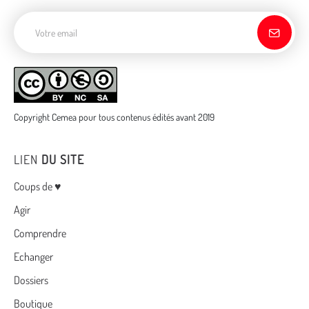
Adresse de courriel
Copyright Cemea pour tous contenus édités avant 2019
LIEN
DU SITE
Menu
Coups de ♥
Agir
Comprendre
Echanger
Dossiers
Boutique