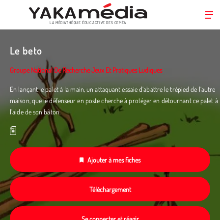
LA MÉDIATHÈQUE ÉDUC’ACTIVE DES CEMÉA
Aller
au
Le beto
contenu
principal
Groupe National De Recherche Jeux Et Pratiques Ludiques
En lançant le palet à la main, un attaquant essaie d’abattre le trépied de l’autre
maison, que le défenseur en poste cherche à protéger en détournant ce palet à
l’aide de son bâton.
Ajouter à mes fiches
Téléchargement
Se connecter et réagir