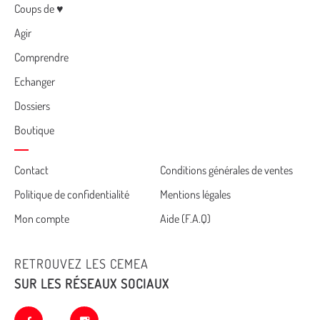
Menu
Coups de ♥
Agir
Comprendre
Echanger
Dossiers
Boutique
Cemea
Contact
Conditions générales de ventes
Politique de confidentialité
Mentions légales
footer
Mon compte
Aide (F.A.Q)
RETROUVEZ LES CEMEA
SUR LES RÉSEAUX SOCIAUX