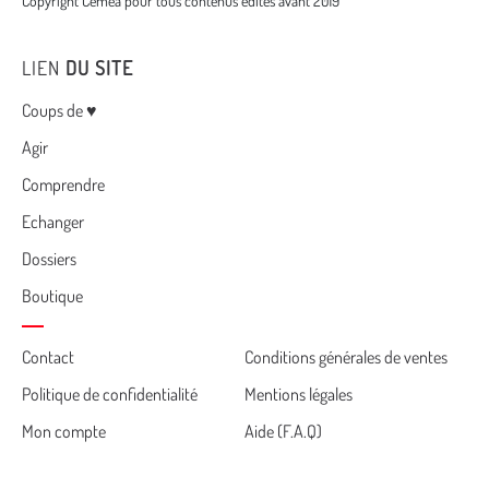
Copyright Cemea pour tous contenus édités avant 2019
LIEN
DU SITE
Menu
Coups de ♥
Agir
Comprendre
Echanger
Dossiers
Boutique
Cemea
Contact
Conditions générales de ventes
Politique de confidentialité
Mentions légales
footer
Mon compte
Aide (F.A.Q)