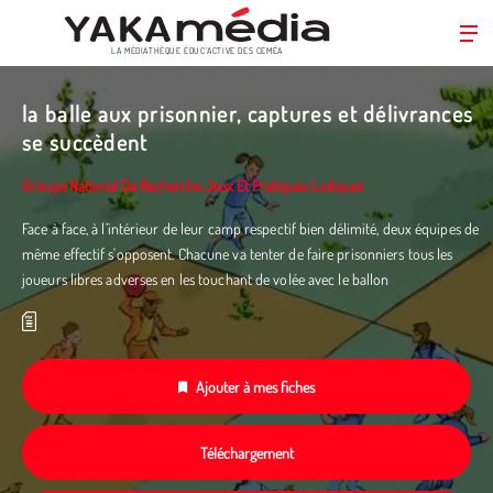
LA MÉDIATHÈQUE ÉDUC’ACTIVE DES CEMÉA
Aller
au
la balle aux prisonnier, captures et délivrances
contenu
se succèdent
principal
Groupe National De Recherche Jeux Et Pratiques Ludiques
Face à face, à l’intérieur de leur camp respectif bien délimité, deux équipes de
même effectif s'opposent. Chacune va tenter de faire prisonniers tous les
joueurs libres adverses en les touchant de volée avec le ballon
Ajouter à mes fiches
Téléchargement