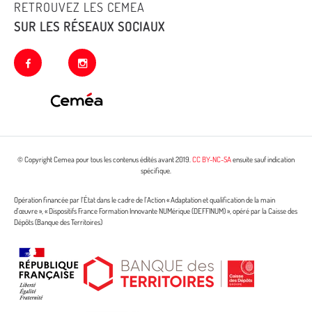
RETROUVEZ LES CEMEA
SUR LES RÉSEAUX SOCIAUX
facebook
instagram
© Copyright Cemea pour tous les contenus édités avant 2019.
CC BY-NC-SA
ensuite sauf indication
spécifique.
Opération financée par l’État dans le cadre de l’Action « Adaptation et qualification de la main
d’œuvre », « Dispositifs France Formation Innovante NUMérique (DEFFINUM) », opéré par la Caisse des
Dépôts (Banque des Territoires)