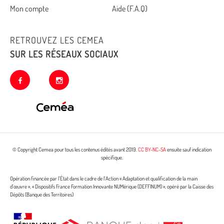
Mon compte
Aide (F.A.Q)
RETROUVEZ LES CEMEA
SUR LES RÉSEAUX SOCIAUX
facebook
instagram
© Copyright Cemea pour tous les contenus édités avant 2019.
CC BY-NC-SA
ensuite sauf indication
spécifique.
Opération financée par l’État dans le cadre de l’Action « Adaptation et qualification de la main
d’œuvre », « Dispositifs France Formation Innovante NUMérique (DEFFINUM) », opéré par la Caisse des
Dépôts (Banque des Territoires)