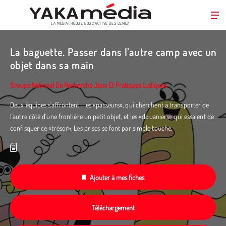
LA MÉDIATHÈQUE ÉDUC’ACTIVE DES CEMÉA
Aller
au
La baguette. Passer dans l’autre camp avec un
contenu
objet dans sa main
principal
Groupe National De Recherche Jeux Et Pratiques Ludiques
Deux équipes s'affrontent : les «passeurs», qui cherchent à transporter de
l'autre côté d'une frontière un petit objet, et les «douaniers» qui essaient de
confisquer ce «trésor». Les prises se font par simple touche.
Ajouter à mes fiches
Téléchargement