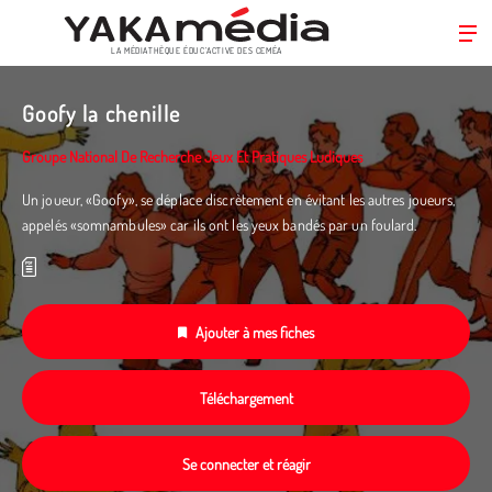
LA MÉDIATHÈQUE ÉDUC’ACTIVE DES CEMÉA
Aller
au
Goofy la chenille
contenu
principal
Groupe National De Recherche Jeux Et Pratiques Ludiques
Un joueur, «Goofy», se déplace discrètement en évitant les autres joueurs,
appelés «somnambules» car ils ont les yeux bandés par un foulard.
Ajouter à mes fiches
Téléchargement
Se connecter et réagir