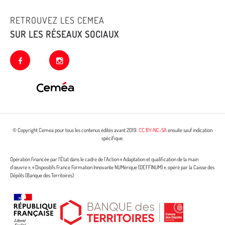
RETROUVEZ LES CEMEA
SUR LES RÉSEAUX SOCIAUX
facebook
instagram
© Copyright Cemea pour tous les contenus édités avant 2019.
CC BY-NC-SA
ensuite sauf indication
spécifique.
Opération financée par l’État dans le cadre de l’Action « Adaptation et qualification de la main
d’œuvre », « Dispositifs France Formation Innovante NUMérique (DEFFINUM) », opéré par la Caisse des
Dépôts (Banque des Territoires)