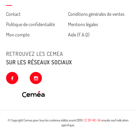
Cemea
Contact
Conditions générales de ventes
Politique de confidentialité
Mentions légales
footer
Mon compte
Aide (F.A.Q)
RETROUVEZ LES CEMEA
SUR LES RÉSEAUX SOCIAUX
facebook
instagram
© Copyright Cemea pour tous les contenus édités avant 2019.
CC BY-NC-SA
ensuite sauf indication
spécifique.