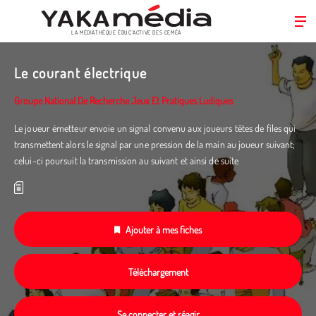
LA MÉDIATHÈQUE ÉDUC’ACTIVE DES CEMÉA
Aller
au
Le courant électrique
contenu
principal
Groupe National De Recherche Jeux Et Pratiques Ludiques
Le joueur émetteur envoie un signal convenu aux joueurs têtes de files qui
transmettent alors le signal par une pression de la main au joueur suivant;
celui-ci poursuit la transmission au suivant et ainsi de suite
Ajouter à mes fiches
Téléchargement
Se connecter et réagir