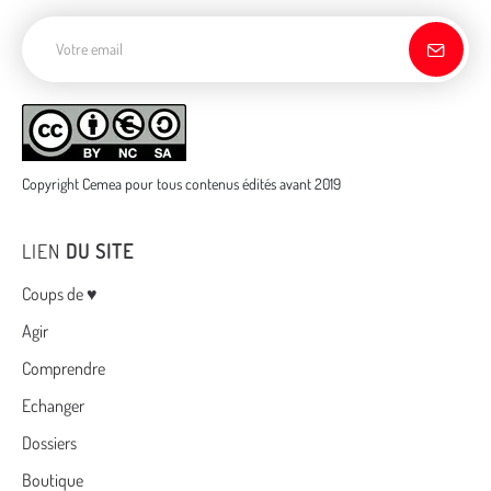
Adresse de courriel
Copyright Cemea pour tous contenus édités avant 2019
LIEN
DU SITE
Menu
Coups de ♥
Agir
Comprendre
Echanger
Dossiers
Boutique