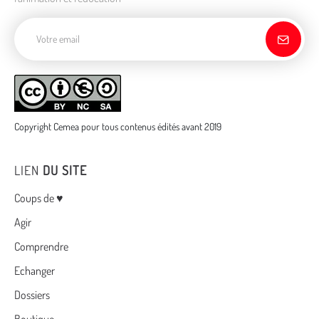
Adresse de courriel
Copyright Cemea pour tous contenus édités avant 2019
LIEN
DU SITE
Menu
Coups de ♥
Agir
Comprendre
Echanger
Dossiers
Boutique