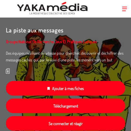
LA MÉDIATHÈQUE ÉDUC’ACTIVE DES CEMÉA
Aller
au
La piste aux messages
contenu
principal
Groupe National De Recherche Jeux Et Pratiques Ludiques
Des équipes rivalisent de vitesse pour chercher, découvrir et déchiffrer des
messages cachés qui, par le suivi d’une piste, les mènent vers un but
Ajouter à mes fiches
Téléchargement
Se connecter et réagir