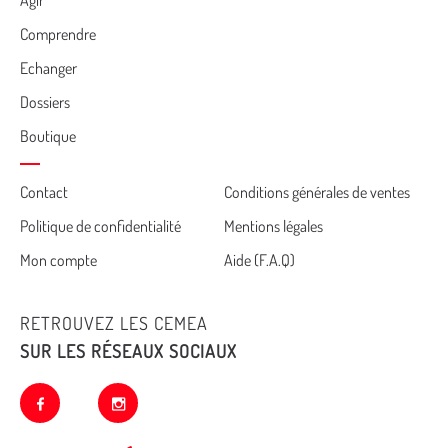
Agir
Comprendre
Echanger
Dossiers
Boutique
Cemea
Contact
Conditions générales de ventes
Politique de confidentialité
Mentions légales
footer
Mon compte
Aide (F.A.Q)
RETROUVEZ LES CEMEA
SUR LES RÉSEAUX SOCIAUX
facebook
instagram