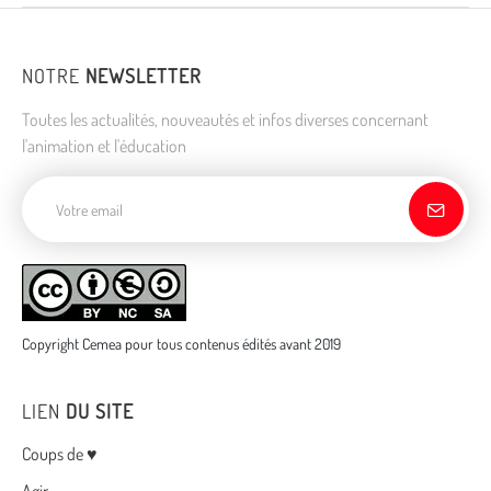
NOTRE
NEWSLETTER
Toutes les actualités, nouveautés et infos diverses concernant
l'animation et l'éducation
Adresse de courriel
Copyright Cemea pour tous contenus édités avant 2019
LIEN
DU SITE
Menu
Coups de ♥