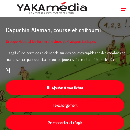
LA MÉDIATHÈQUE ÉDUC’ACTIVE DES CEMÉA
Aller
au
Capuchin Aleman, course et chifoumi
contenu
principal
Groupe National De Recherche Jeux Et Pratiques Ludiques
Il s’agit d’une sorte de relais fondé sur des courses rapides et des combats de
mains sur un parcours balisé où les joueurs s’affrontent à tour de rôle
Ajouter à mes fiches
Téléchargement
Se connecter et réagir