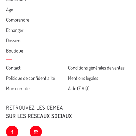
Menu
Agir
Comprendre
Echanger
Dossiers
Boutique
Cemea
Contact
Conditions générales de ventes
Politique de confidentialité
Mentions légales
footer
Mon compte
Aide (F.A.Q)
RETROUVEZ LES CEMEA
SUR LES RÉSEAUX SOCIAUX
facebook
instagram