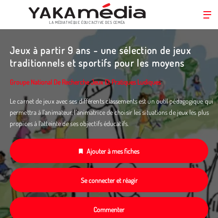
LA MÉDIATHÈQUE ÉDUC’ACTIVE DES CEMÉA
Aller
au
Jeux à partir 9 ans - une sélection de jeux
contenu
traditionnels et sportifs pour les moyens
principal
Groupe National De Recherche Jeux Et Pratiques Ludiques
Le carnet de jeux avec ses différents classements est un outil pédagogique qui
permettra à l’animateur, l’animatrice de choisir les situations de jeux les plus
propices à l’atteinte de ses objectifs éducatifs.
Ajouter à mes fiches
Se connecter et réagir
Commenter