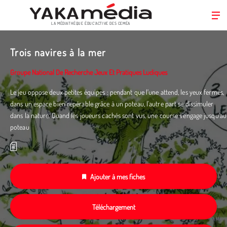
LA MÉDIATHÈQUE ÉDUC’ACTIVE DES CEMÉA
Aller
au
Trois navires à la mer
contenu
principal
Groupe National De Recherche Jeux Et Pratiques Ludiques
Le jeu oppose deux petites équipes : pendant que l’une attend, les yeux fermés,
dans un espace bien repérable grâce à un poteau, l'autre part se dissimuler
dans la nature. Quand les joueurs cachés sont vus, une course s'engage jusqu'au
poteau
Ajouter à mes fiches
Téléchargement