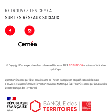
RETROUVEZ LES CEMEA
SUR LES RÉSEAUX SOCIAUX
facebook
instagram
© Copyright Cemea pour tous les contenus édités avant 2019.
CC BY-NC-SA
ensuite sauf indication
spécifique.
Opération financée par l’État dans le cadre de l’Action « Adaptation et qualification de la main
d’œuvre », « Dispositifs France Formation Innovante NUMérique (DEFFINUM) », opéré par la Caisse des
Dépôts (Banque des Territoires)