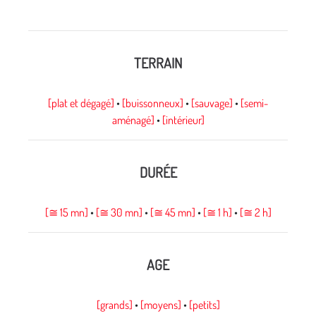
TERRAIN
[plat et dégagé
]
•
[buissonneux]
•
[sauvage]
•
[semi-
aménagé]
•
[intérieur]
DURÉE
[≅
15 mn]
•
[≅
30 mn]
•
[≅
45 mn]
•
[≅ 1 h]
•
[≅ 2 h]
AGE
[grands]
•
[moyens]
•
[petits]