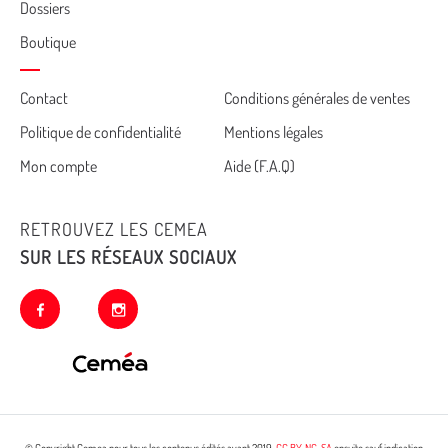
Dossiers
Boutique
Cemea
Contact
Conditions générales de ventes
Politique de confidentialité
Mentions légales
footer
Mon compte
Aide (F.A.Q)
RETROUVEZ LES CEMEA
SUR LES RÉSEAUX SOCIAUX
facebook
instagram
© Copyright Cemea pour tous les contenus édités avant 2019.
CC BY-NC-SA
ensuite sauf indication