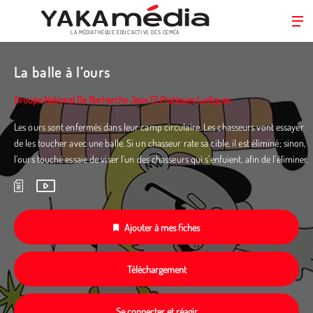
LA MÉDIATHÈQUE ÉDUC’ACTIVE DES CEMÉA
Aller
au
La balle à l’ours
contenu
principal
Groupe National De Recherche Jeux Et Pratiques Ludiques
Les ours sont enfermés dans leur camp circulaire. Les chasseurs vont essayer
de les toucher avec une balle. Si un chasseur rate sa cible, il est éliminé; sinon,
l’ours touché essaie de viser l’un des chasseurs qui s’enfuient, afin de l’éliminer.
Ajouter à mes fiches
Téléchargement
Se connecter et réagir