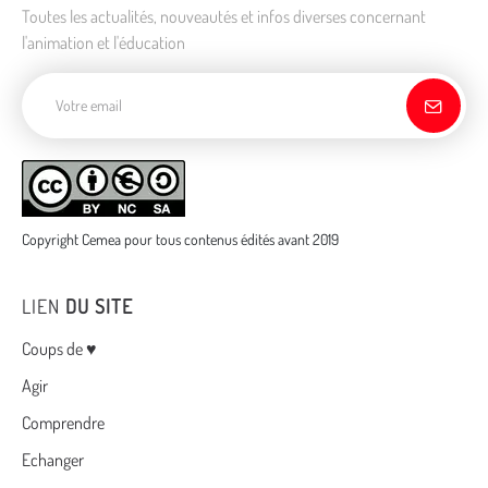
Toutes les actualités, nouveautés et infos diverses concernant
l'animation et l'éducation
Adresse de courriel
Copyright Cemea pour tous contenus édités avant 2019
LIEN
DU SITE
Menu
Coups de ♥
Agir
Comprendre
Echanger