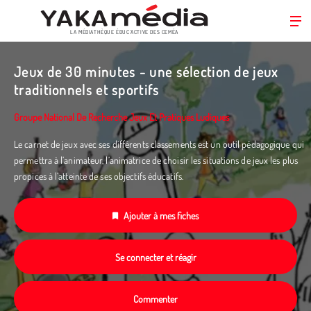
LA MÉDIATHÈQUE ÉDUC’ACTIVE DES CEMÉA
Aller
au
Jeux de 30 minutes - une sélection de jeux
contenu
traditionnels et sportifs
principal
Groupe National De Recherche Jeux Et Pratiques Ludiques
Le carnet de jeux avec ses différents classements est un outil pédagogique qui
permettra à l’animateur, l’animatrice de choisir les situations de jeux les plus
propices à l’atteinte de ses objectifs éducatifs.
Ajouter à mes fiches
Se connecter et réagir
Commenter