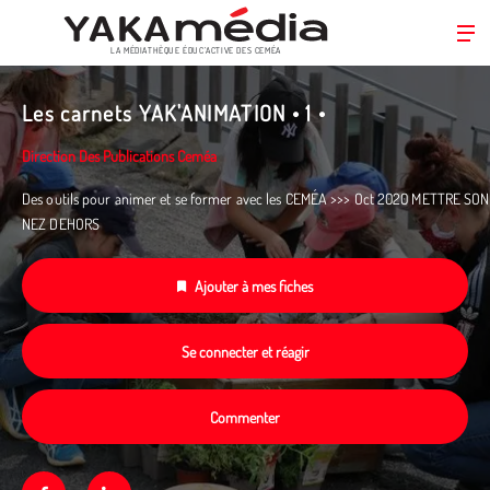
LA MÉDIATHÈQUE ÉDUC’ACTIVE DES CEMÉA
Aller
au
Les carnets YAK'ANIMATION • 1 •
contenu
principal
Direction Des Publications Ceméa
Des outils pour animer et se former avec les CEMÉA >>> Oct 2020 METTRE SON
NEZ DEHORS
Ajouter à mes fiches
Se connecter et réagir
Commenter