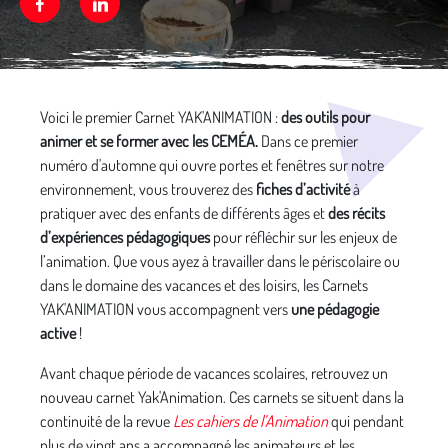
Facebook
Linkedin
Média secondaire
Voici le premier Carnet YAK'ANIMATION :
des outils pour
animer et se former avec les CEMÉA.
Dans ce premier
numéro d'automne qui ouvre portes et fenêtres sur notre
environnement, vous trouverez des
fiches d’activité
à
pratiquer avec des enfants de différents âges et
des récits
d’expériences pédagogiques
pour réfléchir sur les enjeux de
l’animation. Que vous ayez à travailler dans le périscolaire ou
dans le domaine des vacances et des loisirs, les Carnets
YAK'ANIMATION vous accompagnent vers
une pédagogie
active
!
Avant chaque période de vacances scolaires, retrouvez un
nouveau carnet Yak'Animation. Ces carnets se situent dans la
continuité de la revue
Les cahiers de l’Animation
qui pendant
plus de vingt ans a accompagné les animateurs et les