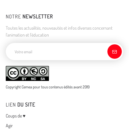
NOTRE
NEWSLETTER
Toutes les actualités, nouveautés et infos diverses concernant
l'animation et l'éducation
Adresse de courriel
Copyright Cemea pour tous contenus édités avant 2019
LIEN
DU SITE
Menu
Coups de ♥
Agir