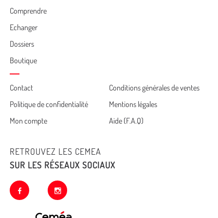
Comprendre
Echanger
Dossiers
Boutique
Cemea
Contact
Conditions générales de ventes
Politique de confidentialité
Mentions légales
footer
Mon compte
Aide (F.A.Q)
RETROUVEZ LES CEMEA
SUR LES RÉSEAUX SOCIAUX
facebook
instagram