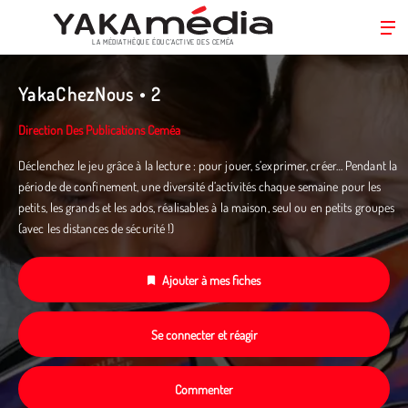
LA MÉDIATHÈQUE ÉDUC’ACTIVE DES CEMÉA
Aller
au
YakaChezNous • 2
contenu
principal
Direction Des Publications Ceméa
Déclenchez le jeu grâce à la lecture : pour jouer, s’exprimer, créer… Pendant la
période de confinement, une diversité d’activités chaque semaine pour les
petits, les grands et les ados, réalisables à la maison, seul ou en petits groupes
(avec les distances de sécurité !)
Ajouter à mes fiches
Se connecter et réagir
Commenter