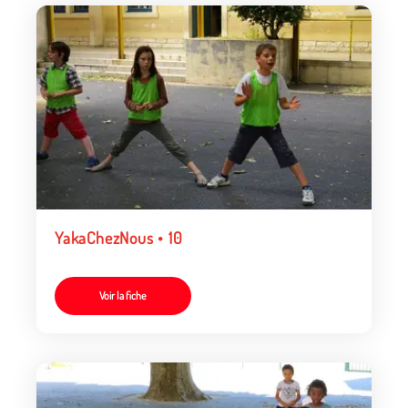
YakaChezNous • 10
Voir la fiche