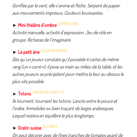
Gonflée par le vent, elle s’anime et flotte. Serpent de papier
aux mouvements imprévus. Couleurs bruissantes.
[EXPRESSION]
►
Mini théâtre d’ombre
Activité manuelle, activité d’expression. Jeu de rôle en
groupe. Richesse de l’imaginaire.
[JEU D'INTERIEUR]
►
Le petit âne
Dès qu’un joueur constate qu’il possède 4 cartes de même
rang (un « carré »), il pose sa main au milieu de la table, et les
autres joueurs se précipitent pour mettre la leur au-dessus le
plus vite possible.
[CREATION D'OBJETS]
►
Totons
Ils tournent, tournent les totons. Lancés entre le pouce et
l’index. Immobiles ou bien traçant de larges arabesques.
Lequel restera en équilibre le plus longtemps.
[CUISINE]
►
Gratin suisse
On peut décorer avec de fines tranches de tomates avant de