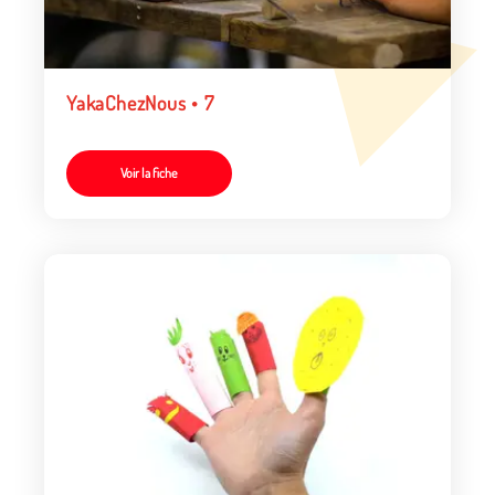
YakaChezNous • 7
Voir la fiche