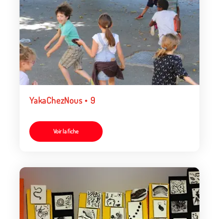
YakaChezNous • 9
Voir la fiche