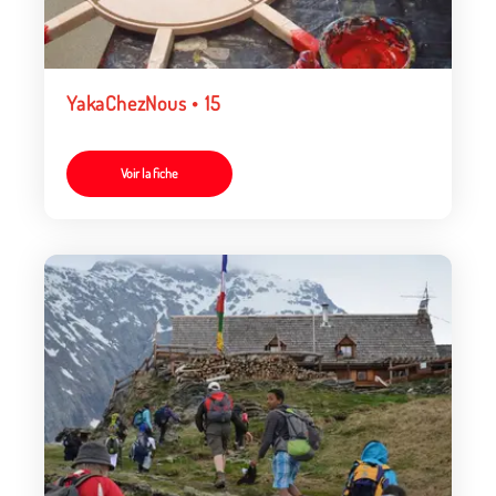
YakaChezNous • 15
Voir la fiche