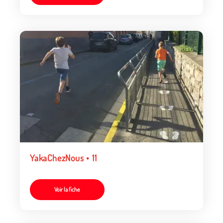
YakaChezNous • 11
Voir la fiche