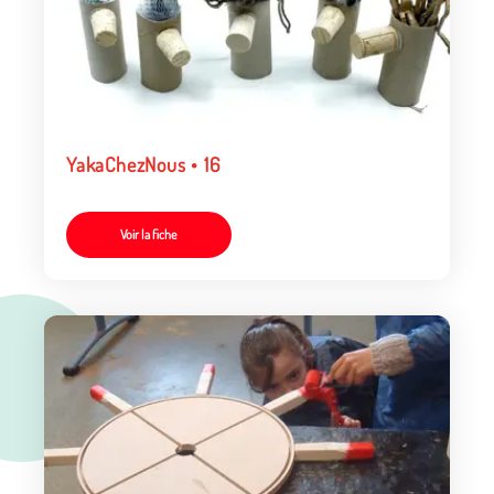
YakaChezNous • 16
Voir la fiche