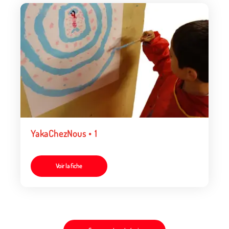
YakaChezNous • 1
Voir la fiche