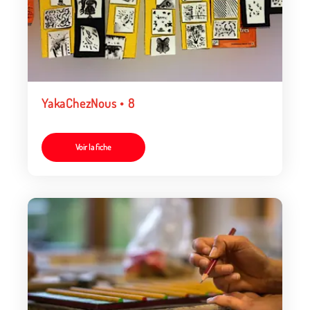
YakaChezNous • 8
Voir la fiche