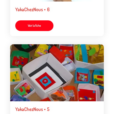
YakaChezNous • 6
Voir la fiche
YakaChezNous • 5