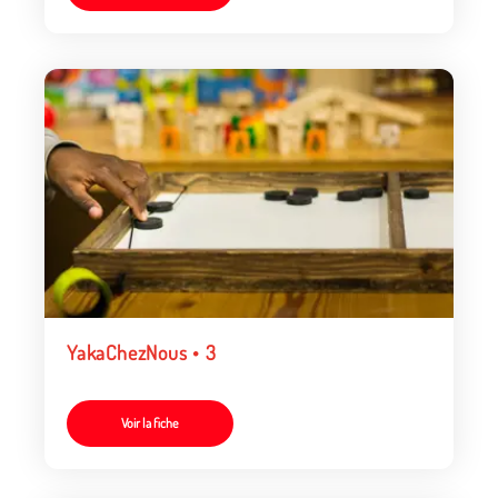
YakaChezNous • 3
Voir la fiche