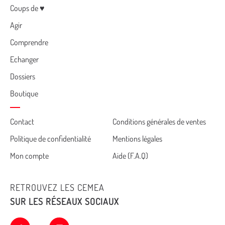
Menu
Coups de ♥
Agir
Comprendre
Echanger
Dossiers
Boutique
Cemea
Contact
Conditions générales de ventes
Politique de confidentialité
Mentions légales
footer
Mon compte
Aide (F.A.Q)
RETROUVEZ LES CEMEA
SUR LES RÉSEAUX SOCIAUX