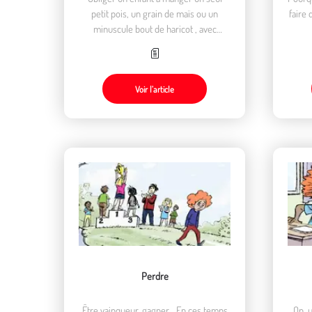
petit pois, un grain de maïs ou un
faire 
minuscule bout de haricot , avec
l’équilibre alimentaire en guise
d’argument, interroge sur les enjeux
réels de cette injonction.
Voir l’article
Perdre
Être vainqueur, gagner… En ces temps
On, 