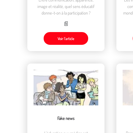
image et réalité, quel sens éducatif
con
donne-t-on à la participation ?
monde
Voir l’article
Fake news
L'éducation aux médias est
Dans