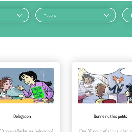
Métiers
Terr
Délégation
Bonne nuit les petits
BD pour réfléchir sur l'éducation]
[Des BD pour réfléchir sur l'éduc