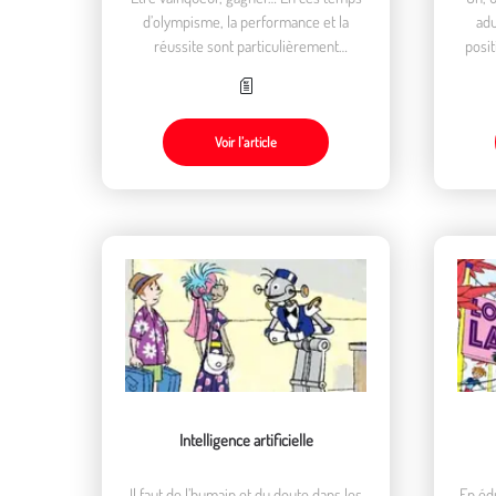
d’olympisme, la performance et la
adu
réussite sont particulièrement
posit
glorifiées. Pourtant perdre fait aussi
partie de l’éducation.
Voir l’article
Intelligence artificielle
Il faut de l’humain et du doute dans les
En éd