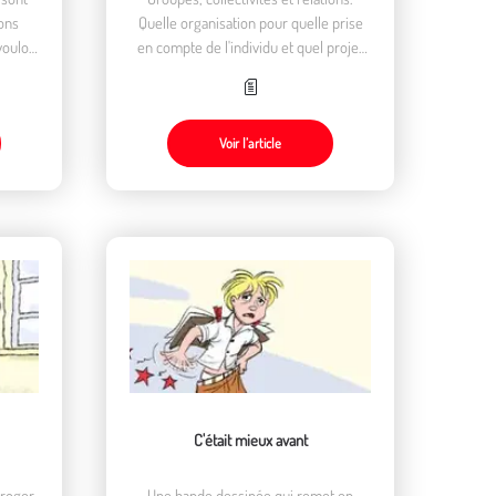
ons
Quelle organisation pour quelle prise
vouloir
en compte de l'individu et quel projet
pédagogique ?
Voir l’article
C'était mieux avant
rroger
Une bande dessinée qui remet en