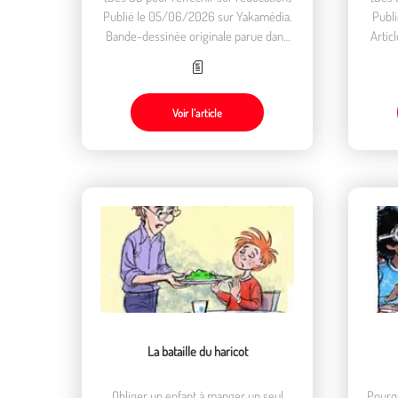
Publié le 05/06/2026 sur Yakamédia.
Publ
Bande-dessinée originale parue dans
Artic
les Cahiers de l'animation vacances
loisirs n°61 en 2011.
Voir l’article
La bataille du haricot
Obliger un enfant à manger un seul
Pourqu