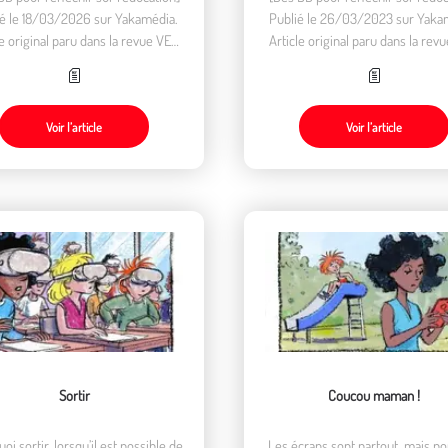
ié le 18/03/2026 sur Yakamédia.
Publié le 26/03/2023 sur Yaka
le original paru dans la revue VEN
Article original paru dans la rev
n°601, avril-juin 2026.
n°588, janvier-mars 2023.
Voir l’article
Voir l’article
Sortir
Coucou maman !
oi sortir, lorsqu’il est possible de
Les écrans sont partout, mais po