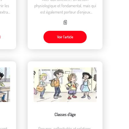
ir les
physiologique et fondamental, mais qui
extra-
est également porteur d’enjeux
trusion
sociaux, d’autonomie et de relation au
e.
corps
Voir l’article
Classes d'âge
 sont
Groupes, collectivités et relations.