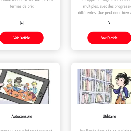
termes de prix
multiples, avec des progressi
différentes. Que peut donc bien 
dire « être en avance » ?
Voir l’article
Voir l’article
Autocensure
Utilitaire
mages vues sur Internet peuvent
Une Bande dessinée pour s'inte