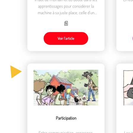
apprentissages pour considérer la
machine à sa juste place, celle d’un
outil.
Voir l’article
Participation
Entre communication, apparence,
Les i