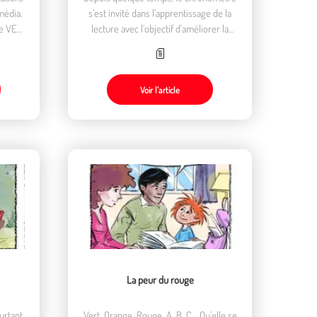
média.
s’est invité dans l’apprentissage de la
ue VEN
lecture avec l’objectif d’améliorer la
performance. Le proverbe qui affirme
qu’il ne faut pas confondre vitesse et
précipitation serait-il dépassé ?
Voir l’article
La peur du rouge
urtant
Vert, Orange, Rouge, A, B, C… Qu’elle se