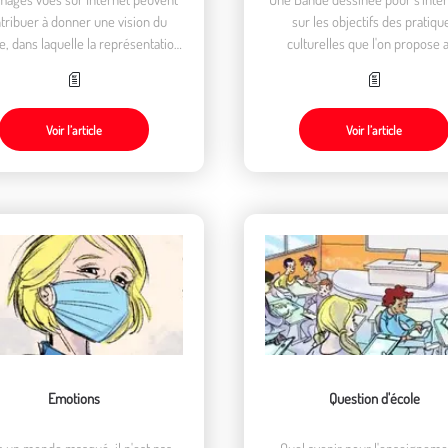
tribuer à donner une vision du
sur les objectifs des pratiqu
, dans laquelle la représentation
culturelles que l'on propose 
supplante la réalité
enfants.
Voir l’article
Voir l’article
Emotions
Question d'école
 un monde masqué, il n'est pas
Quel avenir pour l'enseigneme