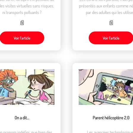
des visites virtuelles sans risques,
présentés aux enfants comme né
ni transports polluants ?
par des adultes qui les utilis
continuellement.
Voir l’article
Voir l’article
On a dit...
Parent hélicoptère 2.0
un pronom indéfini, que bien des
Les avancées technologiqu