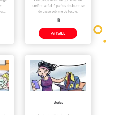
es
lumière la réalité parfois douloureuse
aux
du passé sublimé de l'école.
Voir l’article
Etoiles
nt à
Evaluer, mettre des étoiles...