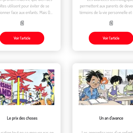
ltes utilisent pour éviter de se
permettent aux parents de deven
ionner face aux enfants. Mais On
témoins de la vie personnelle et 
n’est souvent qu’illusion.
familiale de leurs enfants. Une in
dans l’intimité qui questionn
Voir l’article
Voir l’article
Le prix des choses
Un an d'avance
ucation tout ne se mesure pas en
Les apprentissages d’un enfant