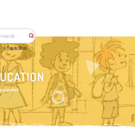
r mot clé
Plus de filtres
DUCATION
ges parlent.
.