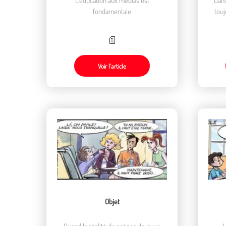
fondamentale
touj
Voir l’article
Objet