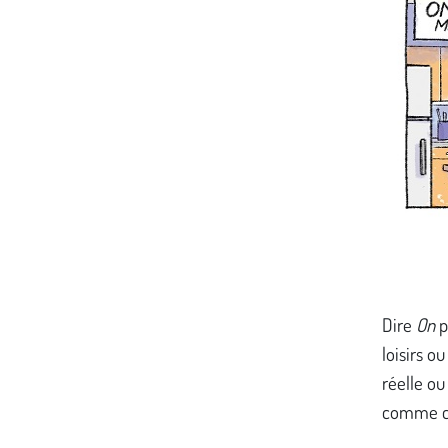
Dire
On
p
loisirs o
réelle ou
comme cel