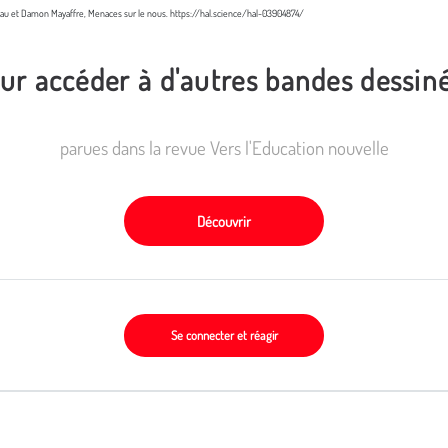
au et Damon Mayaffre, Menaces sur le nous. https://hal.science/hal-03904874/
ur accéder à d'autres bandes dessin
parues dans la revue Vers l'Education nouvelle
Découvrir
Se connecter et réagir