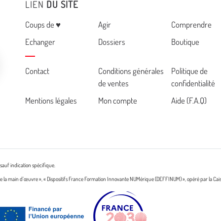
LIEN
DU SITE
Menu
Coups de ♥
Agir
Comprendre
Echanger
Dossiers
Boutique
Cemea
Contact
Conditions générales
Politique de
de ventes
confidentialité
footer
Mentions légales
Mon compte
Aide (F.A.Q)
sauf indication spécifique.
n de la main d’œuvre », « Dispositifs France Formation Innovante NUMérique (DEFFINUM) », opéré par la Cai