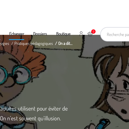
Recherche pa
0
Mon compte
Ajouter au panier
e
Echanger
Dossiers
Boutique
gogies
Pratiques pédagogiques
On a dit...
adultes utilisent pour éviter de
On n’est souvent qu’illusion.