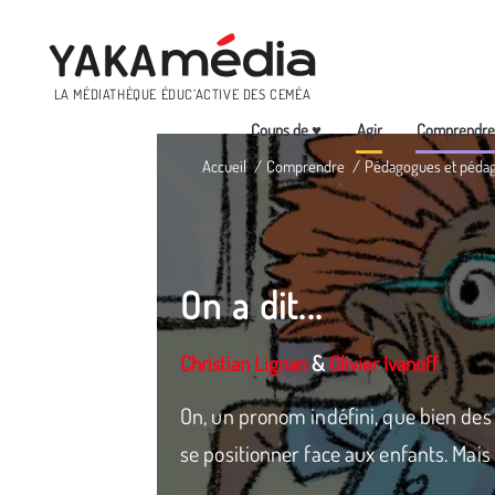
Menu
LA MÉDIATHÈQUE ÉDUC’ACTIVE DES CEMÉA
Coups de ♥
Agir
Comprendr
Aller
Accueil
Comprendre
Pédagogues et péda
au
contenu
principal
On a dit...
Christian Lignan
&
Olivier Ivanoff
On, un pronom indéfini, que bien des 
se positionner face aux enfants. Mais 