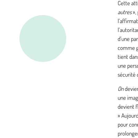
Cette att
autres
»,
l’affirma
l’autorit
d’une par
comme gar
tient dan
une perso
sécurité 
On
devien
une image
devient f
» Aujourd
pour conn
prolonger