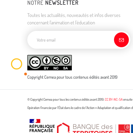
NOTRE
NEWSLETTER
Toutes les actualités, nouveautés et infos diverses
concernant l'animation et l'éducation
Adresse de courriel
Copyright Cemea pour tous contenus édités avant 2019
© Copyright Cemea pour tous les contenus édités avant 2019.
CC BY-NC-SA
ensuite 
Opération financée par l’État dans le cadre de l’Action « Adaptation et qualificatio