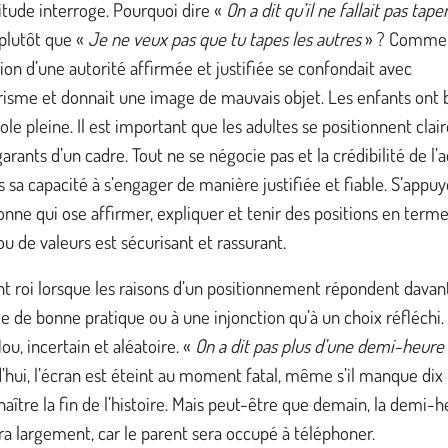
itude interroge. Pourquoi dire «
On a dit qu’il ne fallait pas taper
 plutôt que «
Je ne veux pas que tu tapes les autres
» ? Comme 
tion d’une autorité affirmée et justifiée se confondait avec
arisme et donnait une image de mauvais objet. Les enfants ont 
ole pleine. Il est important que les adultes se positionnent cla
ants d’un cadre. Tout ne se négocie pas et la crédibilité de l’a
s sa capacité à s’engager de manière justifiée et fiable. S’appuy
nne qui ose affirmer, expliquer et tenir des positions en term
ou de valeurs est sécurisant et rassurant.
t roi lorsque les raisons d’un positionnement répondent davan
 de bonne pratique ou à une injonction qu’à un choix réfléchi.
lou, incertain et aléatoire. «
On a dit pas plus d’une demi-heure 
’hui, l’écran est éteint au moment fatal, même s’il manque di
aître la fin de l’histoire. Mais peut-être que demain, la demi-h
a largement, car le parent sera occupé à téléphoner.