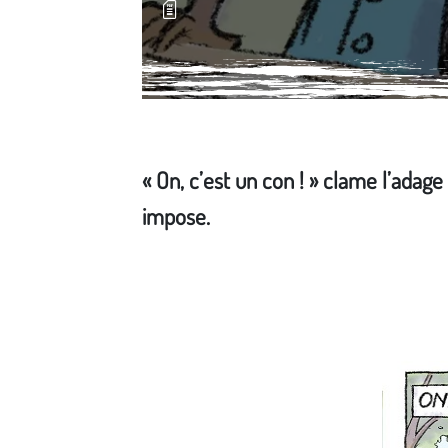
« On, c’est un con ! » clame l’adag
impose.
Média secondaire