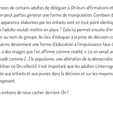
nsion de certains adultes de déléguer à
On
leurs affirmations et
ion peut parfois générer une forme de manipulation. Combien d
 apparence élaborées par les enfants sont en tout point identi
e l’adulte voulait mettre en place ? Cela lui permet ensuite d’i
ier au nom du groupe. Au lieu d’éduquer à la prise de décision co
lacres deviennent une forme d’éducation à l’impuissance face 
et à des images que l’on affirme comme réalité. «
Le on serait a
radé comme […] le populisme, une altération de la démocratie.
tiliser ce On collectif, il est important que les adultes s’interrog
sée aux enfants et aux jeunes dans la décision et sur les moyens
disposent.
s évitions de nous cacher derrière
On
?