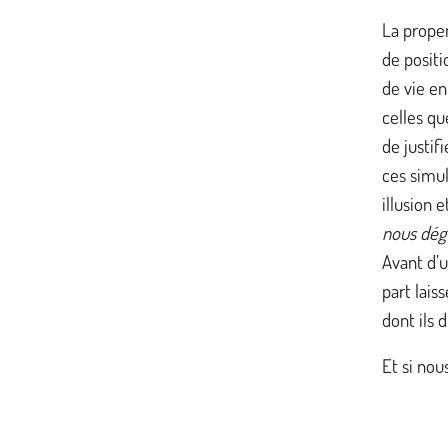
La prope
de posit
de vie en
celles qu
de justif
ces simu
illusion 
nous dég
Avant d’u
part lais
dont ils 
Et si nou