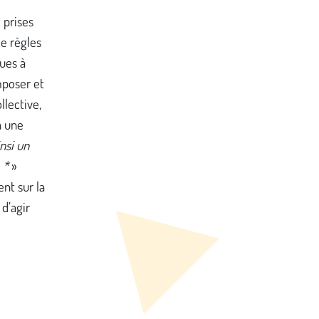
 prises
e règles
ques à
mposer et
llective,
à une
insi un
 *
»
ent sur la
 d’agir