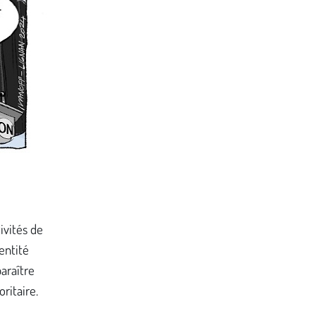
tivités de
entité
araître
oritaire.