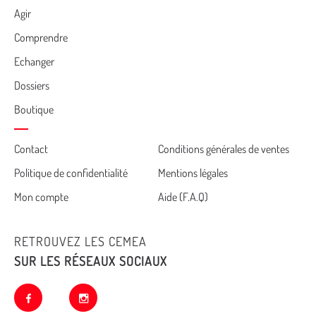
Agir
Comprendre
Echanger
Dossiers
Boutique
Cemea
Contact
Conditions générales de ventes
Politique de confidentialité
Mentions légales
footer
Mon compte
Aide (F.A.Q)
RETROUVEZ LES CEMEA
SUR LES RÉSEAUX SOCIAUX
facebook
instagram