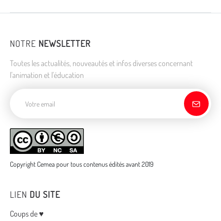
NOTRE
NEWSLETTER
Toutes les actualités, nouveautés et infos diverses concernant
l'animation et l'éducation
Adresse de courriel
Copyright Cemea pour tous contenus édités avant 2019
LIEN
DU SITE
Menu
Coups de ♥