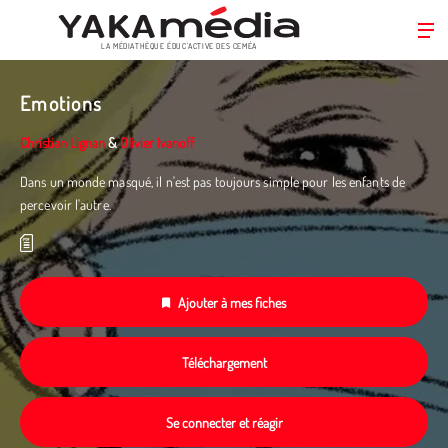
LA MÉDIATHÈQUE ÉDUC’ACTIVE DES CEMÉA
Aller
au
Emotions
contenu
principal
Christian Lignan
&
Olivier Ivanoff
Dans un monde masqué, il n'est pas toujours simple pour les enfants de
percevoir l'autre.
Ajouter à mes fiches
Téléchargement
Se connecter et réagir