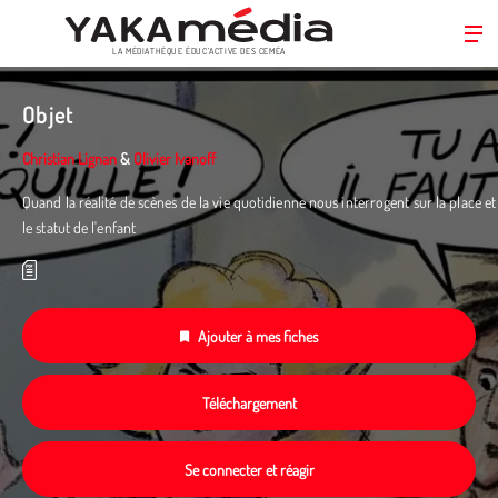
LA MÉDIATHÈQUE ÉDUC’ACTIVE DES CEMÉA
Aller
au
Objet
contenu
principal
Christian Lignan
&
Olivier Ivanoff
Quand la réalité de scènes de la vie quotidienne nous interrogent sur la place et
le statut de l'enfant
Ajouter à mes fiches
Téléchargement
Se connecter et réagir