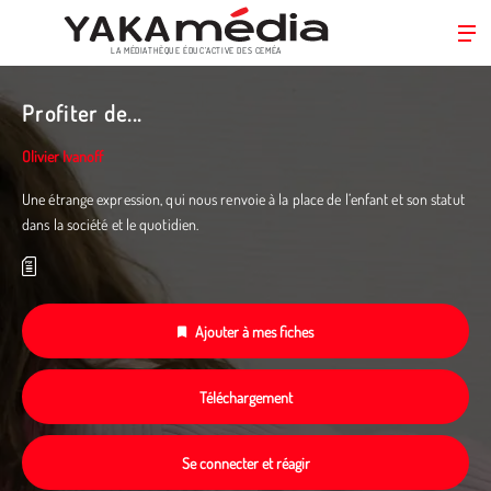
LA MÉDIATHÈQUE ÉDUC’ACTIVE DES CEMÉA
Aller
au
Profiter de...
contenu
principal
Olivier Ivanoff
Une étrange expression, qui nous renvoie à la place de l’enfant et son statut
dans la société et le quotidien.
Ajouter à mes fiches
Téléchargement
Se connecter et réagir