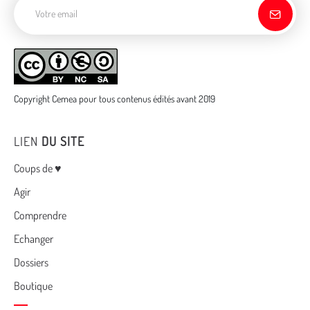
Adresse de courriel
Copyright Cemea pour tous contenus édités avant 2019
LIEN
DU SITE
Menu
Coups de ♥
Agir
Comprendre
Echanger
Dossiers
Boutique