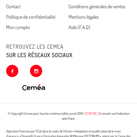
Cemea
Contact
Conditions générales de ventes
Politique de confidentialité
Mentions légales
footer
Mon compte
Aide (F.A.Q)
RETROUVEZ LES CEMEA
SUR LES RÉSEAUX SOCIAUX
facebook
instagram
© Copyright Cemea pour tous les contenus édités avant 2019.
CC BY-NC-SA
ensuite sauf indication
spécifique.
Opération financée par l’État dans le cadre de l’Action « Adaptation et qualification de la main
d’œuvre », « Dispositifs France Formation Innovante NUMérique (DEFFINUM) », opéré par la Caisse des