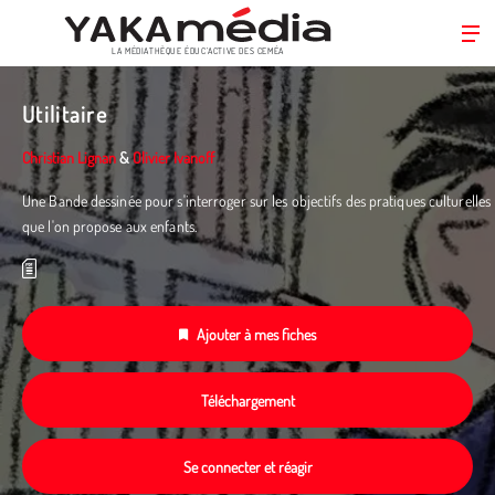
LA MÉDIATHÈQUE ÉDUC’ACTIVE DES CEMÉA
Aller
au
Utilitaire
contenu
principal
Christian Lignan
&
Olivier Ivanoff
Une Bande dessinée pour s'interroger sur les objectifs des pratiques culturelles
que l'on propose aux enfants.
Ajouter à mes fiches
Téléchargement
Se connecter et réagir