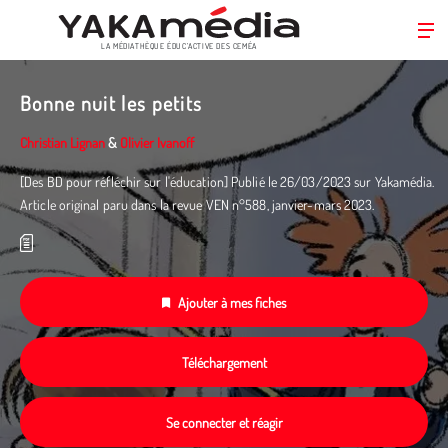
LA MÉDIATHÈQUE ÉDUC’ACTIVE DES CEMÉA
Aller
au
Bonne nuit les petits
contenu
principal
Christian Lignan
&
Olivier Ivanoff
[Des BD pour réfléchir sur l'éducation] Publié le 26/03/2023 sur Yakamédia.
Article original paru dans la revue VEN n°588, janvier-mars 2023.
Ajouter à mes fiches
Téléchargement
Se connecter et réagir