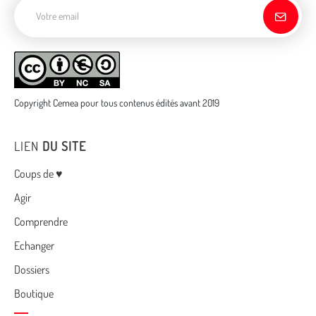
Adresse de courriel
Copyright Cemea pour tous contenus édités avant 2019
LIEN
DU SITE
Menu
Coups de ♥
Agir
Comprendre
Echanger
Dossiers
Boutique