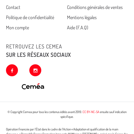
Cemea
Contact
Conditions générales de ventes
Politique de confidentialité
Mentions légales
footer
Mon compte
Aide (F.A.Q)
RETROUVEZ LES CEMEA
SUR LES RÉSEAUX SOCIAUX
facebook
instagram
© Copyright Cemea pour tous les contenus édités avant 2019.
CC BY-NC-SA
ensuite sauf indication
spécifique.
Opération financée par l’État dans le cadre de l’Action « Adaptation et qualification de la main
d’œuvre », « Dispositifs France Formation Innovante NUMérique (DEFFINUM) », opéré par la Caisse des