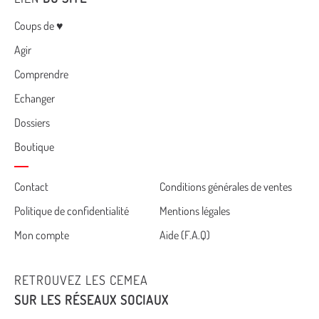
Menu
Coups de ♥
Agir
Comprendre
Echanger
Dossiers
Boutique
Cemea
Contact
Conditions générales de ventes
Politique de confidentialité
Mentions légales
footer
Mon compte
Aide (F.A.Q)
RETROUVEZ LES CEMEA
SUR LES RÉSEAUX SOCIAUX