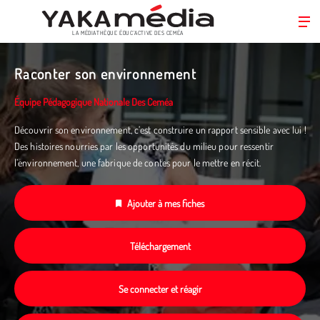
LA MÉDIATHÈQUE ÉDUC’ACTIVE DES CEMÉA
Aller
au
Raconter son environnement
contenu
principal
Équipe Pédagogique Nationale Des Ceméa
Découvrir son environnement, c’est construire un rapport sensible avec lui !
Des histoires nourries par les opportunités du milieu pour ressentir
l’environnement, une fabrique de contes pour le mettre en récit.
Ajouter à mes fiches
Téléchargement
Se connecter et réagir