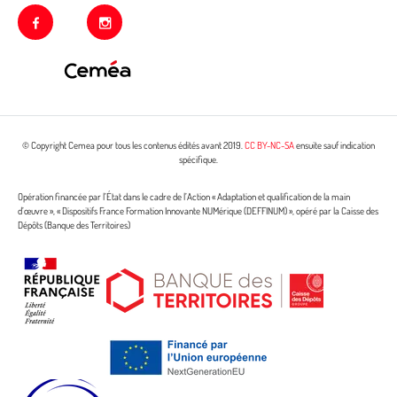
facebook
instagram
© Copyright Cemea pour tous les contenus édités avant 2019.
CC BY-NC-SA
ensuite sauf indication
spécifique.
Opération financée par l’État dans le cadre de l’Action « Adaptation et qualification de la main
d’œuvre », « Dispositifs France Formation Innovante NUMérique (DEFFINUM) », opéré par la Caisse des
Dépôts (Banque des Territoires)