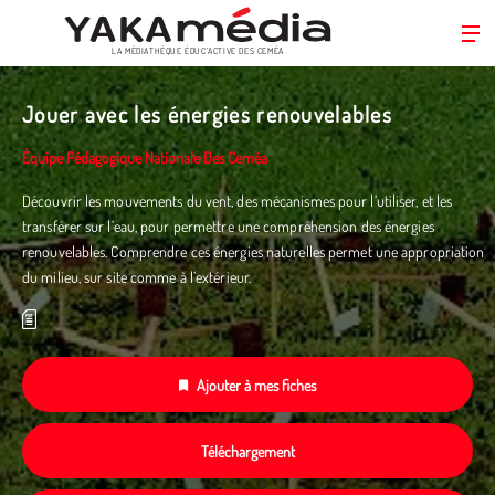
LA MÉDIATHÈQUE ÉDUC’ACTIVE DES CEMÉA
Aller
au
Jouer avec les énergies renouvelables
contenu
principal
Équipe Pédagogique Nationale Des Ceméa
Découvrir les mouvements du vent, des mécanismes pour l’utiliser, et les
transférer sur l’eau, pour permettre une compréhension des énergies
renouvelables. Comprendre ces énergies naturelles permet une appropriation
du milieu, sur site comme à l’extérieur.
Ajouter à mes fiches
Téléchargement