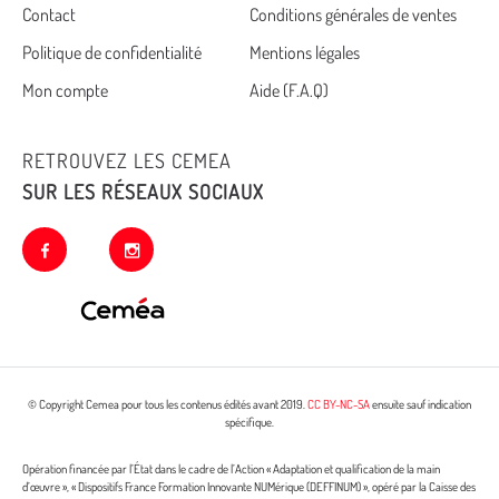
Cemea
Contact
Conditions générales de ventes
Politique de confidentialité
Mentions légales
footer
Mon compte
Aide (F.A.Q)
RETROUVEZ LES CEMEA
SUR LES RÉSEAUX SOCIAUX
facebook
instagram
© Copyright Cemea pour tous les contenus édités avant 2019.
CC BY-NC-SA
ensuite sauf indication
spécifique.
Opération financée par l’État dans le cadre de l’Action « Adaptation et qualification de la main
d’œuvre », « Dispositifs France Formation Innovante NUMérique (DEFFINUM) », opéré par la Caisse des