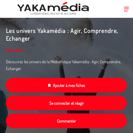
LA MÉDIATHÈQUE ÉDUC’ACTIVE DES CEMÉA
Aller
au
Les univers Yakamédia : Agir, Comprendre,
contenu
Echanger
principal
Yakamédia
Découvrez les univers de la Médiathèque Yakamédia : Agir, Comprendre,
Echanger.
Ajouter à mes fiches
Se connecter et réagir
Commenter