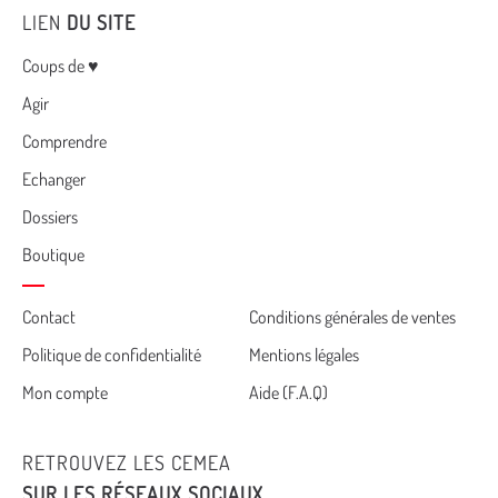
LIEN
DU SITE
Menu
Coups de ♥
Agir
Comprendre
Echanger
Dossiers
Boutique
Cemea
Contact
Conditions générales de ventes
Politique de confidentialité
Mentions légales
footer
Mon compte
Aide (F.A.Q)
RETROUVEZ LES CEMEA
SUR LES RÉSEAUX SOCIAUX