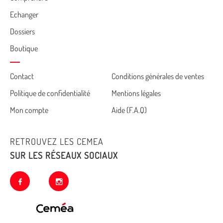
Echanger
Dossiers
Boutique
Cemea
Contact
Conditions générales de ventes
Politique de confidentialité
Mentions légales
footer
Mon compte
Aide (F.A.Q)
RETROUVEZ LES CEMEA
SUR LES RÉSEAUX SOCIAUX
facebook
instagram