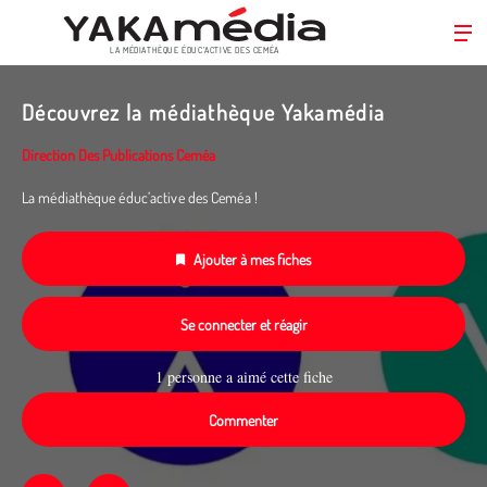
LA MÉDIATHÈQUE ÉDUC’ACTIVE DES CEMÉA
Aller
au
Découvrez la médiathèque Yakamédia
contenu
principal
Direction Des Publications Ceméa
La médiathèque éduc’active des Ceméa !
Ajouter à mes fiches
Se connecter et réagir
1 personne a aimé cette fiche
Commenter