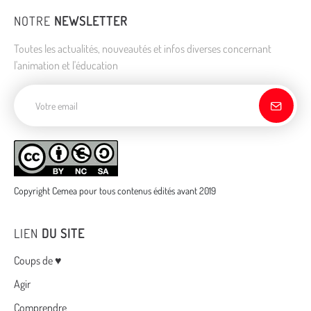
NOTRE
NEWSLETTER
Toutes les actualités, nouveautés et infos diverses concernant
l'animation et l'éducation
Adresse de courriel
Copyright Cemea pour tous contenus édités avant 2019
LIEN
DU SITE
Menu
Coups de ♥
Agir
Comprendre