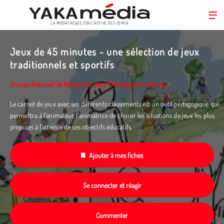
LA MÉDIATHÈQUE ÉDUC’ACTIVE DES CEMÉA
Aller
au
Jeux de 45 minutes - une sélection de jeux
contenu
traditionnels et sportifs
principal
Groupe National De Recherche Jeux Et Pratiques Ludiques
Le carnet de jeux avec ses différents classements est un outil pédagogique qui
permettra à l’animateur, l’animatrice de choisir les situations de jeux les plus
propices à l’atteinte de ses objectifs éducatifs.
Ajouter à mes fiches
Se connecter et réagir
Commenter