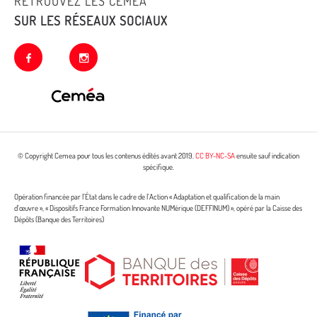
RETROUVEZ LES CEMEA
SUR LES RÉSEAUX SOCIAUX
facebook
instagram
© Copyright Cemea pour tous les contenus édités avant 2019.
CC BY-NC-SA
ensuite sauf indication
spécifique.
Opération financée par l’État dans le cadre de l’Action « Adaptation et qualification de la main
d’œuvre », « Dispositifs France Formation Innovante NUMérique (DEFFINUM) », opéré par la Caisse des
Dépôts (Banque des Territoires)