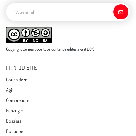
Adresse de courriel
Copyright Cemea pour tous contenus édités avant 2019
LIEN
DU SITE
Menu
Coups de ♥
Agir
Comprendre
Echanger
Dossiers
Boutique