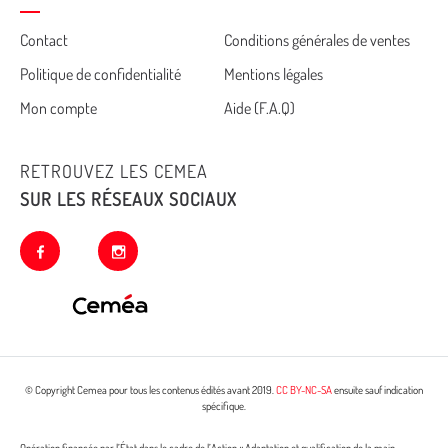
Cemea
Contact
Conditions générales de ventes
Politique de confidentialité
Mentions légales
footer
Mon compte
Aide (F.A.Q)
RETROUVEZ LES CEMEA
SUR LES RÉSEAUX SOCIAUX
facebook
instagram
© Copyright Cemea pour tous les contenus édités avant 2019.
CC BY-NC-SA
ensuite sauf indication
spécifique.