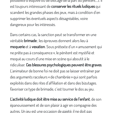
possibilité d’esquive ou de blocage de la part du pénitent…). Il
est toujours intéressant de
conserver les rituels ludiques
qui
scandent les grandes phases des jeux, mais à condition d’en
supprimer les éventuels aspects désagréables, voire
dangereux pour les intéressés.
Dans certains cas, la sanction peut se transformer en une
véritable
brimade
; les épreuves donnent alors lieu à
moquerie
et à
vexation
. Sous prétexte d’un « amusement qui
ne prête pas à conséquence », le pénitent est mystifié et
moqué au cours d’une mise en scène qui aboutit à le
ridiculiser.
Ces blessures psychologiques peuvent être graves
.
L’animateur de bonne foi ne doit pas se laisser entraîner par
des arguments racoleurs « de chambrée » qui sont parfois
exploités dans des rites d’affiliation et dans des bizutages.
Favoriser ce type de brimade, c’est tourner le dos au jeu.
L’activité ludique doit être mise au service de l’enfant
, de son
épanouissement et de son plaisir à agir en compagnie des
autres. Un jeu est une occasion de gaieté; il ne doit pas