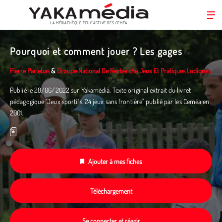
LA MÉDIATHÈQUE ÉDUC’ACTIVE DES CEMÉA
Aller
au
Pourquoi et comment jouer ? Les gages
contenu
principal
Pierre Parlebas
&
Groupe National De Recherche Jeux Et Pratiques Ludiques
Publié le 28/06/2022 sur Yakamédia. Texte original extrait du livret
pédagogique "Jeux sportifs. 24 jeux sans frontière" publié par les Ceméa en
2001.
Ajouter à mes fiches
Téléchargement
Se connecter et réagir