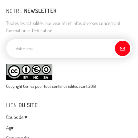
NOTRE
NEWSLETTER
Toutes les actualités, nouveautés et infos diverses concernant
l'animation et l'éducation
Adresse de courriel
Copyright Cemea pour tous contenus édités avant 2019
LIEN
DU SITE
Menu
Coups de ♥
Agir