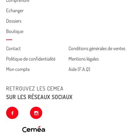
Comprendre
Echanger
Dossiers
Boutique
Cemea
Contact
Conditions générales de ventes
Politique de confidentialité
Mentions légales
footer
Mon compte
Aide (F.A.Q)
RETROUVEZ LES CEMEA
SUR LES RÉSEAUX SOCIAUX
facebook
instagram