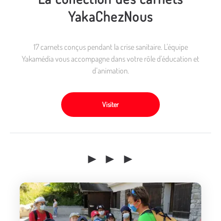
YakaChezNous
17 carnets conçus pendant la crise sanitaire. L'équipe
Yakamédia vous accompagne dans votre rôle d'éducation et
d’animation.
Visiter
► ► ►