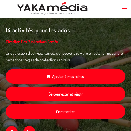
LA MÉDIATHÈQUE ÉDUC’ACTIVE DES CEMÉA
Aller
au
14 activités pour les ados
contenu
principal
Direction Des Publications Ceméa
Une sélection d'activités variées qui peuvent se vivre en autonomie dans le
respect des règles de protection sanitaire.
Ajouter à mes fiches
Se connecter et réagir
Commenter