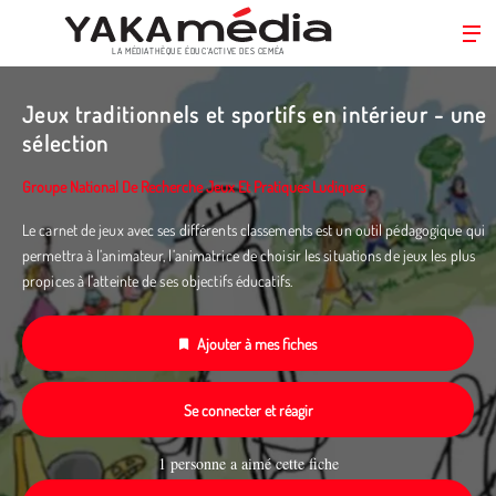
LA MÉDIATHÈQUE ÉDUC’ACTIVE DES CEMÉA
Aller
au
Jeux traditionnels et sportifs en intérieur - une
contenu
sélection
principal
Groupe National De Recherche Jeux Et Pratiques Ludiques
Le carnet de jeux avec ses différents classements est un outil pédagogique qui
permettra à l’animateur, l’animatrice de choisir les situations de jeux les plus
propices à l’atteinte de ses objectifs éducatifs.
Ajouter à mes fiches
Se connecter et réagir
1 personne a aimé cette fiche