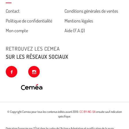
Cemea
Contact
Conditions générales de ventes
Politique de confidentialité
Mentions légales
footer
Mon compte
Aide (F.A.Q)
RETROUVEZ LES CEMEA
SUR LES RÉSEAUX SOCIAUX
facebook
instagram
© Copyright Cemea pour tous les contenus édités avant 2019.
CC BY-NC-SA
ensuite sauf indication
spécifique.
Opération financée par l’État dans le cadre de l’Action « Adaptation et qualification de la main