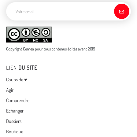
Adresse de courriel
Copyright Cemea pour tous contenus édités avant 2019
LIEN
DU SITE
Menu
Coups de ♥
Agir
Comprendre
Echanger
Dossiers
Boutique