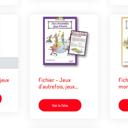
 jeux
Fichier - Jeux
Fich
d'autrefois, jeux
mond
d'avenir
d'ai
Voir la fiche