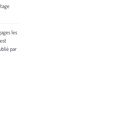
ntage
gages les
 est
ublié par