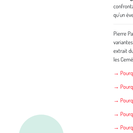
confronta
qu’un éve
Pierre Pa
variantes
extrait d
les Cemé
→ Pourqu
→ Pourqu
→ Pourqu
→ Pourqu
→ Pourqu