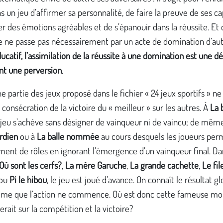
s un jeu d’affirmer sa personnalité, de faire la preuve de ses ca
r des émotions agréables et de s’épanouir dans la réussite. Et 
e ne passe pas nécessairement par un acte de domination d’aut
ducatif, l’assimilation de la réussite à une domination est une dé
nt une perversion
.
 partie des jeux proposé dans le fichier « 24 jeux sportifs » n
a consécration de la victoire du « meilleur » sur les autres. À
La 
e jeu s’achève sans désigner de vainqueur ni de vaincu; de mêm
rdien
ou à
La balle nommée
au cours desquels les joueurs per
ent de rôles en ignorant l’émergence d’un vainqueur final. Da
Où sont les cerfs?
,
La mère Garuche
,
La grande cachette
,
Le fil
ou
Pi le hibou
, le jeu est joué d’avance. On connaît le résultat gl
me que l’action ne commence. Où est donc cette fameuse mot
erait sur la compétition et la victoire?