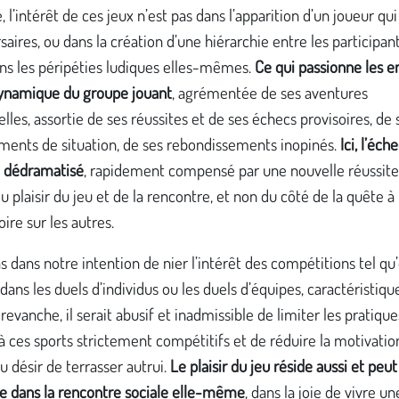
é, l’intérêt de ces jeux n’est pas dans l’apparition d’un joueur qu
saires, ou dans la création d’une hiérarchie entre les participants
ns les péripéties ludiques elles-mêmes.
Ce qui passionne les e
 dynamique du groupe jouant
, agrémentée de ses aventures
elles, assortie de ses réussites et de ses échecs provisoires, de 
ments de situation, de ses rebondissements inopinés.
Ici, l’éch
st dédramatisé
, rapidement compensé par une nouvelle réussite
u plaisir du jeu et de la rencontre, et non du côté de la quête à 
oire sur les autres.
pas dans notre intention de nier l’intérêt des compétitions tel qu
dans les duels d’individus ou les duels d’équipes, caractéristiqu
 revanche, il serait abusif et inadmissible de limiter les pratique
à ces sports strictement compétitifs et de réduire la motivatio
u désir de terrasser autrui.
Le plaisir du jeu réside aussi et peut
e dans la rencontre sociale elle-même
, dans la joie de vivre un