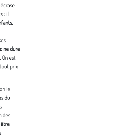
i écrase
 : il
nfants,
ses
ec ne dure
. On est
tout prix
’on le
es du
s
n des
 être
e