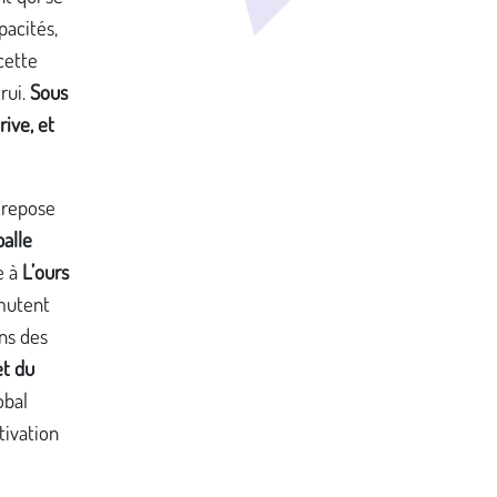
pacités,
cette
rui.
Sous
rive, et
e repose
balle
e à
L’ours
mutent
ns des
et du
obal
ivation