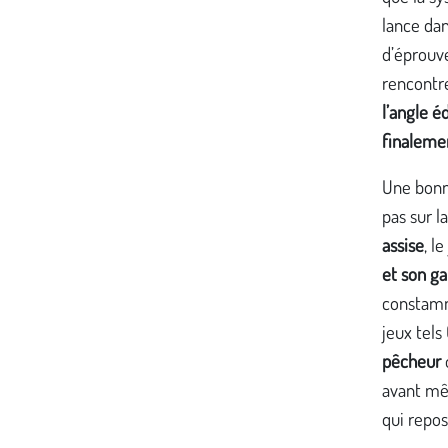
lance dan
d’éprouve
rencontr
l’angle é
finaleme
Une bonne
pas sur l
assise
, l
et son ga
constamm
jeux tels
pêcheur
avant mê
qui repos