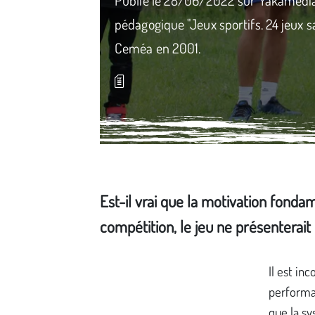
pédagogique "Jeux sportifs. 24 jeux sa
Ceméa en 2001.
Est-il vrai que la motivation fonda
compétition, le jeu ne présenterait 
Média secondaire
Il est in
performa
que la sy